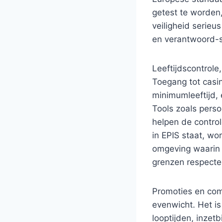
getest te worden
veiligheid serieu
en verantwoord-s
Leeftijdscontrole,
Toegang tot casi
minimumleeftijd, 
Tools zoals persoo
helpen de contro
in EPIS staat, w
omgeving waarin 
grenzen respecte
Promoties en com
evenwicht. Het i
looptijden, inzet