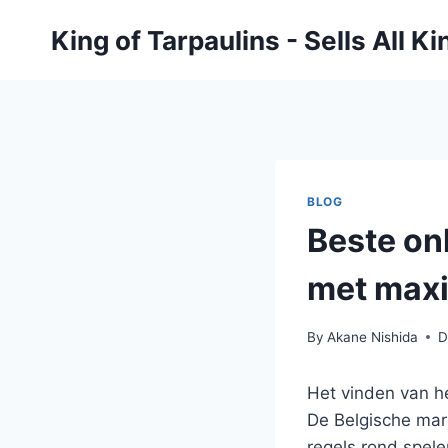
Skip
King of Tarpaulins - Sells All K
to
content
BLOG
Beste onl
met max
By
Akane Nishida
D
Het vinden van h
De Belgische mark
regels rond spele