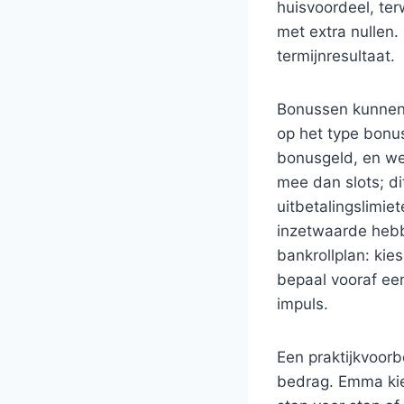
huisvoordeel, ter
met extra nullen.
termijnresultaat.
Bonussen kunnen 
op het type bonus
bonusgeld, en wel
mee dan slots; d
uitbetalingslimie
inzetwaarde hebb
bankrollplan: kie
bepaal vooraf een 
impuls.
Een praktijkvoorb
bedrag. Emma kie