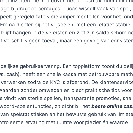
 met inzetten die niet boven het bonusmaximum uitkomen
lage bijdragepercentages. Lucas wisselt vaak van spel,
speelt geregeld tafels die amper meetellen voor het ron
 Emma dichter bij het vrijspelen, met een relatief stabie
blijft hangen in de vereisten en ziet zijn saldo schomm
et verschil is geen toeval, maar een gevolg van consiste
dagelijkse gebruikservaring. Een topplatform toont duideli
s. cash), heeft een snelle kassa met betrouwbare meth
ot verwerken zodra de KYC is afgerond. De klantenservi
aarden zonder omwegen en biedt praktische tips voor li
 vindt van sterke spellen, transparante promoties, snel
woord-spelenfuncties, zit dicht bij het
beste online cas
s van spelstatistieken en het bewuste gebruik van limiet
troleerde ervaring met ruimte voor plezier én waarde.