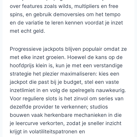
over features zoals wilds, multipliers en free
spins, en gebruik demoversies om het tempo
en de variatie te leren kennen voordat je inzet
met echt geld.
Progressieve jackpots blijven populair omdat ze
met elke inzet groeien. Hoewel de kans op de
hoofdprijs klein is, kun je met een verstandige
strategie het plezier maximaliseren: kies een
jackpot die past bij je budget, stel een vaste
inzetlimiet in en volg de spelregels nauwkeurig.
Voor reguliere slots is het zinvol om series van
dezelfde provider te verkennen; studios
bouwen vaak herkenbare mechanieken in die
je leercurve verkorten, zodat je sneller inzicht
krijgt in volatiliteitspatronen en