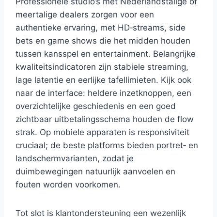
Professionele studio’s met Nederlandstalige of
meertalige dealers zorgen voor een
authentieke ervaring, met HD‑streams, side
bets en game shows die het midden houden
tussen kansspel en entertainment. Belangrijke
kwaliteitsindicatoren zijn stabiele streaming,
lage latentie en eerlijke tafellimieten. Kijk ook
naar de interface: heldere inzetknoppen, een
overzichtelijke geschiedenis en een goed
zichtbaar uitbetalingsschema houden de flow
strak. Op mobiele apparaten is responsiviteit
cruciaal; de beste platforms bieden portret‑ en
landschermvarianten, zodat je
duimbewegingen natuurlijk aanvoelen en
fouten worden voorkomen.
Tot slot is klantondersteuning een wezenlijk