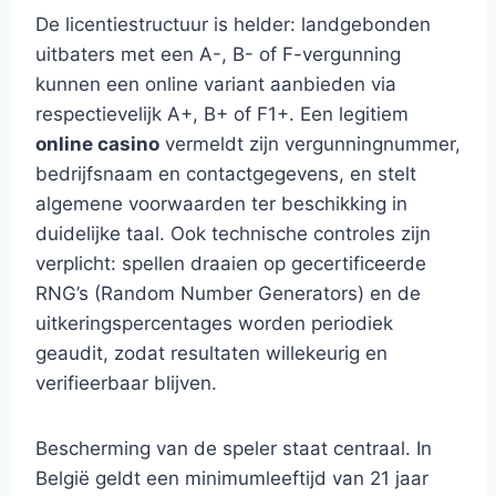
De licentiestructuur is helder: landgebonden
uitbaters met een A-, B- of F-vergunning
kunnen een online variant aanbieden via
respectievelijk A+, B+ of F1+. Een legitiem
online casino
vermeldt zijn vergunningnummer,
bedrijfsnaam en contactgegevens, en stelt
algemene voorwaarden ter beschikking in
duidelijke taal. Ook technische controles zijn
verplicht: spellen draaien op gecertificeerde
RNG’s (Random Number Generators) en de
uitkeringspercentages worden periodiek
geaudit, zodat resultaten willekeurig en
verifieerbaar blijven.
Bescherming van de speler staat centraal. In
België geldt een minimumleeftijd van 21 jaar