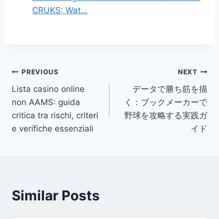
CRUKS: Wat…
Post
PREVIOUS
NEXT
Lista casino online
データで勝ち筋を描
navigation
non AAMS: guida
く：ブックメーカーで
critica tra rischi, criteri
野球を攻略する実践ガ
e verifiche essenziali
イド
Similar Posts