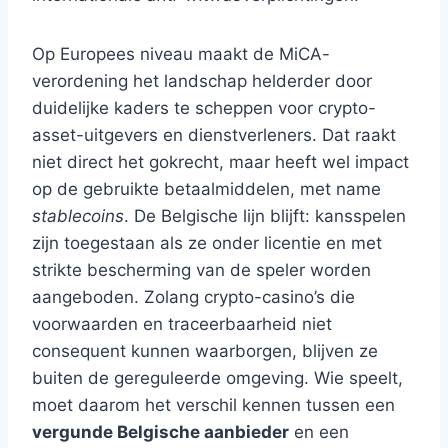
Op Europees niveau maakt de MiCA-
verordening het landschap helderder door
duidelijke kaders te scheppen voor crypto-
asset-uitgevers en dienstverleners. Dat raakt
niet direct het gokrecht, maar heeft wel impact
op de gebruikte betaalmiddelen, met name
stablecoins
. De Belgische lijn blijft: kansspelen
zijn toegestaan als ze onder licentie en met
strikte bescherming van de speler worden
aangeboden. Zolang crypto-casino’s die
voorwaarden en traceerbaarheid niet
consequent kunnen waarborgen, blijven ze
buiten de gereguleerde omgeving. Wie speelt,
moet daarom het verschil kennen tussen een
vergunde Belgische aanbieder
en een