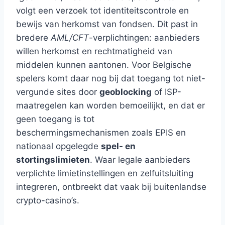
volgt een verzoek tot identiteitscontrole en
bewijs van herkomst van fondsen. Dit past in
bredere
AML/CFT
-verplichtingen: aanbieders
willen herkomst en rechtmatigheid van
middelen kunnen aantonen. Voor Belgische
spelers komt daar nog bij dat toegang tot niet-
vergunde sites door
geoblocking
of ISP-
maatregelen kan worden bemoeilijkt, en dat er
geen toegang is tot
beschermingsmechanismen zoals EPIS en
nationaal opgelegde
spel- en
stortingslimieten
. Waar legale aanbieders
verplichte limietinstellingen en zelfuitsluiting
integreren, ontbreekt dat vaak bij buitenlandse
crypto-casino’s.