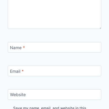
Name
*
Email
*
Website
Save my name, email, and website in this