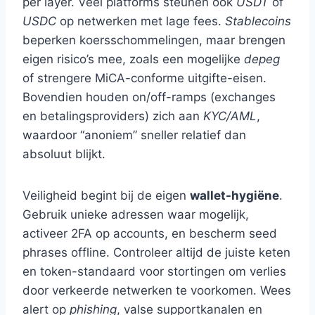
per layer. Veel platforms steunen ook
USDT
of
USDC
op netwerken met lage fees.
Stablecoins
beperken koersschommelingen, maar brengen
eigen risico’s mee, zoals een mogelijke
depeg
of strengere MiCA-conforme uitgifte-eisen.
Bovendien houden on/off-ramps (exchanges
en betalingsproviders) zich aan
KYC/AML
,
waardoor “anoniem” sneller relatief dan
absoluut blijkt.
Veiligheid begint bij de eigen
wallet-hygiëne
.
Gebruik unieke adressen waar mogelijk,
activeer 2FA op accounts, en bescherm seed
phrases offline. Controleer altijd de juiste keten
en token-standaard voor stortingen om verlies
door verkeerde netwerken te voorkomen. Wees
alert op
phishing
, valse supportkanalen en