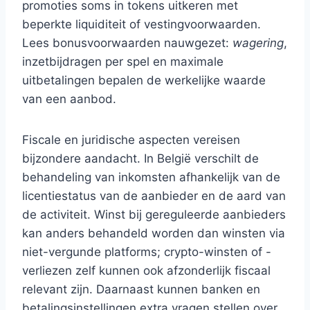
promoties soms in tokens uitkeren met
beperkte liquiditeit of vestingvoorwaarden.
Lees bonusvoorwaarden nauwgezet:
wagering
,
inzetbijdragen per spel en maximale
uitbetalingen bepalen de werkelijke waarde
van een aanbod.
Fiscale en juridische aspecten vereisen
bijzondere aandacht. In België verschilt de
behandeling van inkomsten afhankelijk van de
licentiestatus van de aanbieder en de aard van
de activiteit. Winst bij gereguleerde aanbieders
kan anders behandeld worden dan winsten via
niet-vergunde platforms; crypto-winsten of -
verliezen zelf kunnen ook afzonderlijk fiscaal
relevant zijn. Daarnaast kunnen banken en
betalingsinstellingen extra vragen stellen over