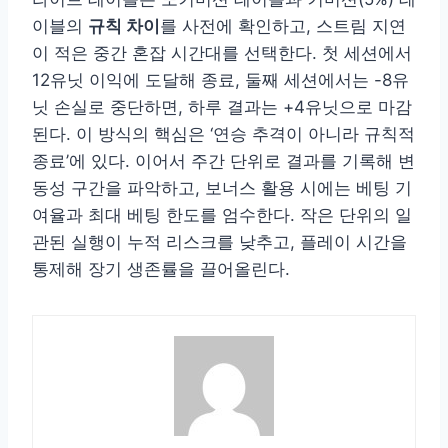
이블의
규칙 차이
를 사전에 확인하고, 스트림 지연
이 적은 중간 혼잡 시간대를 선택한다. 첫 세션에서
12유닛 이익에 도달해 종료, 둘째 세션에서는 -8유
닛 손실로 중단하면, 하루 결과는 +4유닛으로 마감
된다. 이 방식의 핵심은 ‘연승 추격이 아니라 규칙적
종료’에 있다. 이어서 주간 단위로 결과를 기록해 변
동성 구간을 파악하고, 보너스 활용 시에는 베팅 기
여율과 최대 베팅 한도를 엄수한다. 작은 단위의 일
관된 실행이 누적 리스크를 낮추고, 플레이 시간을
통제해 장기 생존률을 끌어올린다.