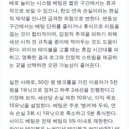
배로 늘리는 시스템 베팅은 짧은 구간에서는 효과
적으로 보일 수 있으나, 한도·연속 손실이라는 현실
적 제약을 만나면 급격한 위험으로 변한다. 변동성
구간에서는 베팅 단위를 줄이거나 휴식으로 리듬을
끊는 것이 합리적이며, 감정적 추격을 피하기 위해
세션 시작 전 규칙을 종이에 적어두는 것도 도움이
된다. 라이브 테이블을 고를 때는 혼잡 시간대를 피
하고, 명확한 결과 로그와 안정적 스트림을 제공하
는 곳을 선택하면 오판 가능성이 줄어든다.
실전 사례로, 50만 원 뱅크롤을 가진 이용자가 5천
원을 1유닛으로 정하고 하루 2세션을 진행한다고
가정해 보자. 세션당 손실 제한 10유닛, 이익 목표
15유닛을 설정한다. 베팅은 주로 ‘뱅커’에 두되, 연
속 손실 3회 시 1유닛으로 축소하고 5분 휴식한다.
사이드 베팅은 전체 베팅의 5% 이내로 제한한다.
라이브 테이블은 노커미션 테이블과 커미션(5%) 테