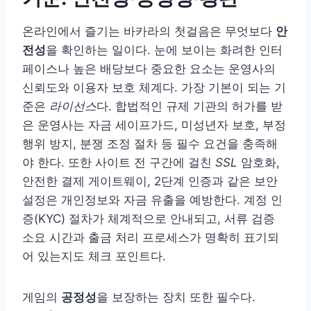
온라인에서 즐기는 바카라의 첫걸음은 무엇보다
안
전성
을 확인하는 일이다. 눈에 보이는 화려한 인터
페이스나 높은 배당보다 중요한 요소는 운영사의
신뢰도와 이용자 보호 체계다. 가장 기본이 되는 기
준은
라이선스
다. 합법적인 규제 기관의 허가를 받
은 운영사는 자금 세이프가드, 미성년자 보호, 부정
행위 방지, 분쟁 조정 절차 등 필수 요건을 충족해
야 한다. 또한 사이트 전 구간에 걸친
SSL
암호화,
안전한 결제 게이트웨이, 2단계 인증과 같은 보안
설정은 개인정보와 자금 유출을 예방한다. 계정 인
증(KYC) 절차가 체계적으로 안내되고, 서류 검증
소요 시간과 출금 처리 프로세스가 명확히 표기되
어 있는지도 체크 포인트다.
게임의
공정성
을 보장하는 장치 또한 필수다.