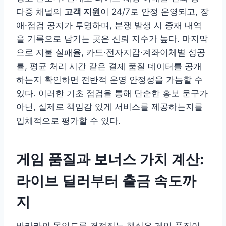
다중 채널의
고객 지원
이 24/7로 안정 운영되고, 장
애·점검 공지가 투명하며, 분쟁 발생 시 중재 내역
을 기록으로 남기는 곳은 신뢰 지수가 높다. 마지막
으로 지불 실패율, 카드·전자지갑·계좌이체별 성공
률, 평균 처리 시간 같은 결제 품질 데이터를 공개
하는지 확인하면 전반적 운영 안정성을 가늠할 수
있다. 이러한 기초 점검을 통해 단순한 홍보 문구가
아닌, 실제로 책임감 있게 서비스를 제공하는지를
입체적으로 평가할 수 있다.
게임 품질과 보너스 가치 계산:
라이브 딜러부터 출금 속도까
지
바카라의 몰입도를 결정짓는 핵심은 게임 품질이