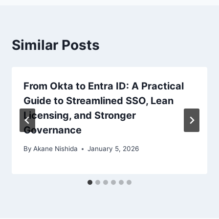
Similar Posts
From Okta to Entra ID: A Practical
Guide to Streamlined SSO, Lean
Licensing, and Stronger
Governance
By
Akane Nishida
January 5, 2026