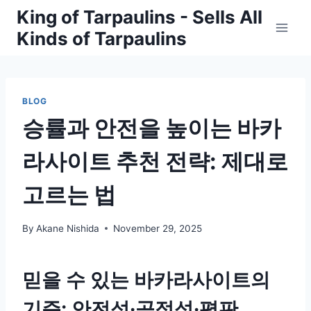
Skip
King of Tarpaulins - Sells All
to
Kinds of Tarpaulins
content
BLOG
승률과 안전을 높이는 바카
라사이트 추천 전략: 제대로
고르는 법
By
Akane Nishida
November 29, 2025
믿을 수 있는 바카라사이트의
기준: 안전성·공정성·평판