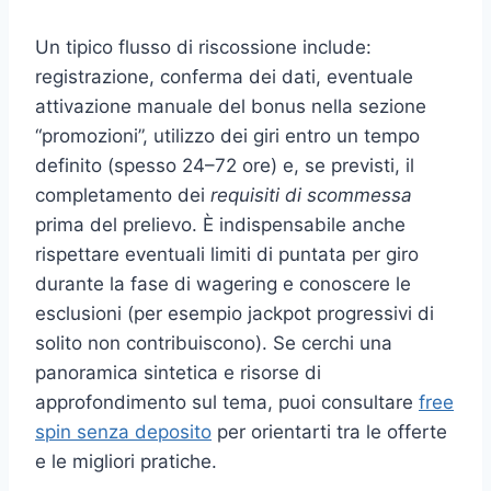
Un tipico flusso di riscossione include:
registrazione, conferma dei dati, eventuale
attivazione manuale del bonus nella sezione
“promozioni”, utilizzo dei giri entro un tempo
definito (spesso 24–72 ore) e, se previsti, il
completamento dei
requisiti di scommessa
prima del prelievo. È indispensabile anche
rispettare eventuali limiti di puntata per giro
durante la fase di wagering e conoscere le
esclusioni (per esempio jackpot progressivi di
solito non contribuiscono). Se cerchi una
panoramica sintetica e risorse di
approfondimento sul tema, puoi consultare
free
spin senza deposito
per orientarti tra le offerte
e le migliori pratiche.