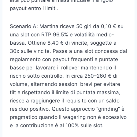
payout entro i limiti.
Scenario A: Martina riceve 50 giri da 0,10 € su
una slot con RTP 96,5% e volatilità medio-
bassa. Ottiene 8,40 € di vincite, soggette a
30x sulle vincite. Passa a una slot concessa dal
regolamento con payout frequenti e puntate
basse per lavorare il rollover mantenendo il
rischio sotto controllo. In circa 250–260 € di
volume, alternando sessioni brevi per evitare
tilt e rispettando il limite di puntata massima,
riesce a raggiungere il requisito con un saldo
residuo positivo. Questo approccio “grinding” è
pragmatico quando il wagering non è eccessivo
e la contribuzione è al 100% sulle slot.