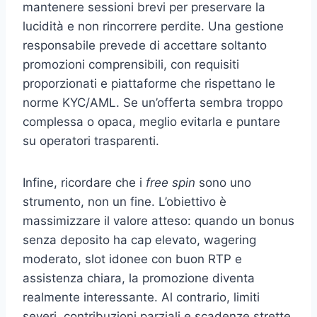
mantenere sessioni brevi per preservare la
lucidità e non rincorrere perdite. Una gestione
responsabile prevede di accettare soltanto
promozioni comprensibili, con requisiti
proporzionati e piattaforme che rispettano le
norme KYC/AML. Se un’offerta sembra troppo
complessa o opaca, meglio evitarla e puntare
su operatori trasparenti.
Infine, ricordare che i
free spin
sono uno
strumento, non un fine. L’obiettivo è
massimizzare il valore atteso: quando un bonus
senza deposito ha cap elevato, wagering
moderato, slot idonee con buon RTP e
assistenza chiara, la promozione diventa
realmente interessante. Al contrario, limiti
severi, contribuzioni parziali e scadenze strette