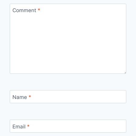
Comment
*
Name
*
Email
*