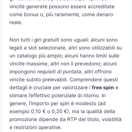
vincite generate possono essere accreditate
come
bonus
o, più raramente, come denaro
reale.
Non tutti i
giri gratuiti
sono uguali: alcuni sono
legati a slot selezionate, altri sono utilizzabili su
un catalogo più ampio; alcuni hanno limiti sulle
vincite massime, altri non li prevedono; alcuni
impongono
requisiti di puntata
, altri offrono
vincite subito prelevabili. Comprendere questi
dettagli è cruciale per valorizzare i
free spin
e
stimare l’effettivo potenziale di ritorno. In
genere, l’importo per spin è modesto (ad
esempio 0,10 € o 0,20 €), ma la qualità della
promozione dipende da RTP del titolo, volatilità
e restrizioni operative.