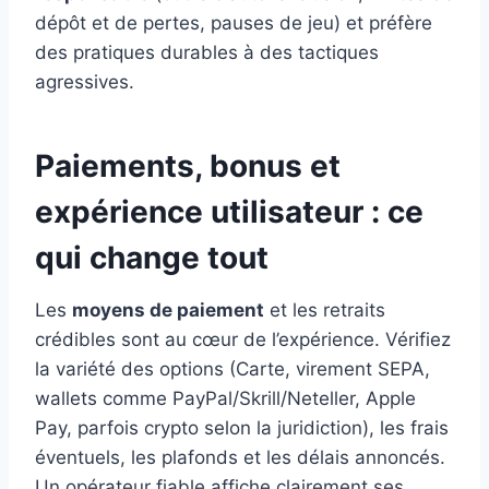
dépôt et de pertes, pauses de jeu) et préfère
des pratiques durables à des tactiques
agressives.
Paiements, bonus et
expérience utilisateur : ce
qui change tout
Les
moyens de paiement
et les retraits
crédibles sont au cœur de l’expérience. Vérifiez
la variété des options (Carte, virement SEPA,
wallets comme PayPal/Skrill/Neteller, Apple
Pay, parfois crypto selon la juridiction), les frais
éventuels, les plafonds et les délais annoncés.
Un opérateur fiable affiche clairement ses