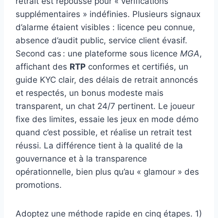
retrait est repoussé pour « vérifications
supplémentaires » indéfinies. Plusieurs signaux
d’alarme étaient visibles : licence peu connue,
absence d’audit public, service client évasif.
Second cas : une plateforme sous licence
MGA
,
affichant des
RTP
conformes et certifiés, un
guide KYC clair, des délais de retrait annoncés
et respectés, un bonus modeste mais
transparent, un chat 24/7 pertinent. Le joueur
fixe des limites, essaie les jeux en mode démo
quand c’est possible, et réalise un retrait test
réussi. La différence tient à la qualité de la
gouvernance et à la transparence
opérationnelle, bien plus qu’au « glamour » des
promotions.
Adoptez une méthode rapide en cinq étapes. 1)