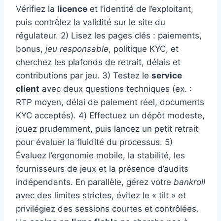
Vérifiez la
licence
et l’identité de l’exploitant,
puis contrôlez la validité sur le site du
régulateur. 2) Lisez les pages clés : paiements,
bonus,
jeu responsable
, politique KYC, et
cherchez les plafonds de retrait, délais et
contributions par jeu. 3) Testez le
service
client
avec deux questions techniques (ex. :
RTP moyen, délai de paiement réel, documents
KYC acceptés). 4) Effectuez un dépôt modeste,
jouez prudemment, puis lancez un petit retrait
pour évaluer la fluidité du processus. 5)
Évaluez l’ergonomie mobile, la stabilité, les
fournisseurs de jeux et la présence d’audits
indépendants. En parallèle, gérez votre
bankroll
avec des limites strictes, évitez le « tilt » et
privilégiez des sessions courtes et contrôlées.