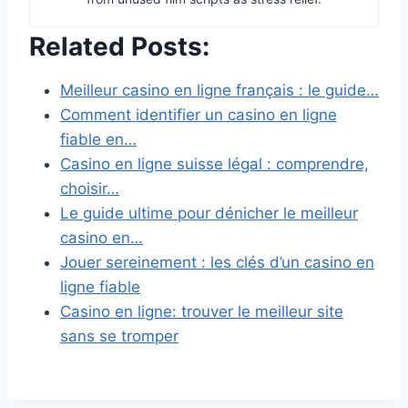
Related Posts:
Meilleur casino en ligne français : le guide…
Comment identifier un casino en ligne
fiable en…
Casino en ligne suisse légal : comprendre,
choisir…
Le guide ultime pour dénicher le meilleur
casino en…
Jouer sereinement : les clés d’un casino en
ligne fiable
Casino en ligne: trouver le meilleur site
sans se tromper