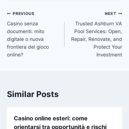
Post
PREVIOUS
NEXT
Casino senza
Trusted Ashburn VA
navigation
documenti: mito
Pool Services: Open,
digitale o nuova
Repair, Renovate, and
frontiera del gioco
Protect Your
online?
Investment
Similar Posts
Casino online esteri: come
orientarsi tra opportunità e rischi