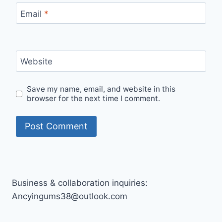
Email
*
Website
Save my name, email, and website in this
browser for the next time I comment.
Business & collaboration inquiries:
Ancyingums38@outlook.com