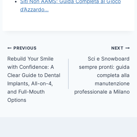
Siti Non AAMS: Guida Completa al Gioco
d’Azzardo…
Post
PREVIOUS
NEXT
Rebuild Your Smile
Sci e Snowboard
navigation
with Confidence: A
sempre pronti: guida
Clear Guide to Dental
completa alla
Implants, All-on-4,
manutenzione
and Full-Mouth
professionale a Milano
Options