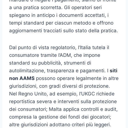
a una pratica scorretta. Gli operatori seri
spiegano in anticipo i documenti accettati, i
tempi standard per ciascun metodo e offrono
aggiornamenti tracciati sullo stato della pratica.
Dal punto di vista regolatorio, l’Italia tutela il
consumatore tramite l’ADM, che impone
standard su pubblicità, strumenti di
autolimitazione, trasparenza e pagamenti. I
siti
non AAMS
possono operare legalmente in altre
giurisdizioni, con gradi diversi di protezione.
Nel Regno Unito, ad esempio, l’UKGC richiede
reportistica severa e interventi sulla protezione
dei consumatori; Malta applica controlli e audit,
compresa la gestione dei fondi dei giocatori;
altre giurisdizioni adottano criteri più leggeri.