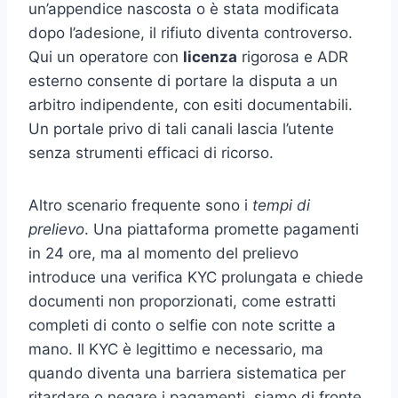
un’appendice nascosta o è stata modificata
dopo l’adesione, il rifiuto diventa controverso.
Qui un operatore con
licenza
rigorosa e ADR
esterno consente di portare la disputa a un
arbitro indipendente, con esiti documentabili.
Un portale privo di tali canali lascia l’utente
senza strumenti efficaci di ricorso.
Altro scenario frequente sono i
tempi di
prelievo
. Una piattaforma promette pagamenti
in 24 ore, ma al momento del prelievo
introduce una verifica KYC prolungata e chiede
documenti non proporzionati, come estratti
completi di conto o selfie con note scritte a
mano. Il KYC è legittimo e necessario, ma
quando diventa una barriera sistematica per
ritardare o negare i pagamenti, siamo di fronte