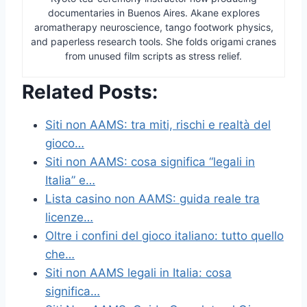
documentaries in Buenos Aires. Akane explores
aromatherapy neuroscience, tango footwork physics,
and paperless research tools. She folds origami cranes
from unused film scripts as stress relief.
Related Posts:
Siti non AAMS: tra miti, rischi e realtà del
gioco…
Siti non AAMS: cosa significa “legali in
Italia” e…
Lista casino non AAMS: guida reale tra
licenze…
Oltre i confini del gioco italiano: tutto quello
che…
Siti non AAMS legali in Italia: cosa
significa…