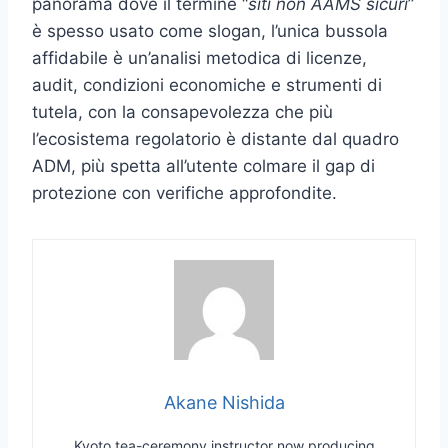
panorama dove il termine “
siti non AAMS sicuri
”
è spesso usato come slogan, l’unica bussola
affidabile è un’analisi metodica di licenze,
audit, condizioni economiche e strumenti di
tutela, con la consapevolezza che più
l’ecosistema regolatorio è distante dal quadro
ADM, più spetta all’utente colmare il gap di
protezione con verifiche approfondite.
Akane Nishida
Kyoto tea-ceremony instructor now producing