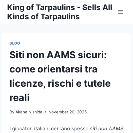
Skip
King of Tarpaulins - Sells All
to
Kinds of Tarpaulins
content
BLOG
Siti non AAMS sicuri:
come orientarsi tra
licenze, rischi e tutele
reali
By
Akane Nishida
November 20, 2025
I giocatori italiani cercano spesso
siti non AAMS