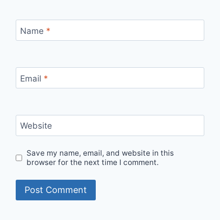
Name
*
Email
*
Website
Save my name, email, and website in this
browser for the next time I comment.