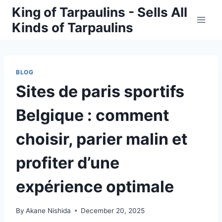
Skip
King of Tarpaulins - Sells All
to
Kinds of Tarpaulins
content
BLOG
Sites de paris sportifs
Belgique : comment
choisir, parier malin et
profiter d’une
expérience optimale
By
Akane Nishida
December 20, 2025