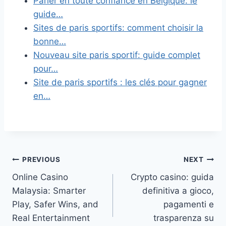
Parier en toute confiance en Belgique: le
guide…
Sites de paris sportifs: comment choisir la
bonne…
Nouveau site paris sportif: guide complet
pour…
Site de paris sportifs : les clés pour gagner
en…
Post
PREVIOUS
NEXT
Online Casino
Crypto casino: guida
navigation
Malaysia: Smarter
definitiva a gioco,
Play, Safer Wins, and
pagamenti e
Real Entertainment
trasparenza su