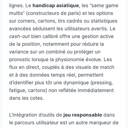
lignes. Le
handicap asiatique
, les “same game
multis” (constructeurs de paris) et les options
sur corners, cartons, tirs cadrés ou statistiques
avancées séduisent les utilisateurs avertis. Le
cash-out
bien calibré offre une gestion active
de la position, notamment pour réduire la
variance sur un combiné ou protéger un
pronostic lorsque la physionomie évolue. Les
flux en direct, couplés à des visuels de match
et à des données temps réel, permettent
d’identifier plus tôt une dynamique (pressing,
fatigue, cartons) non reflétée immédiatement
dans les cotes.
L’intégration d’outils de
jeu responsable
dans
le parcours utilisateur est un autre marqueur de