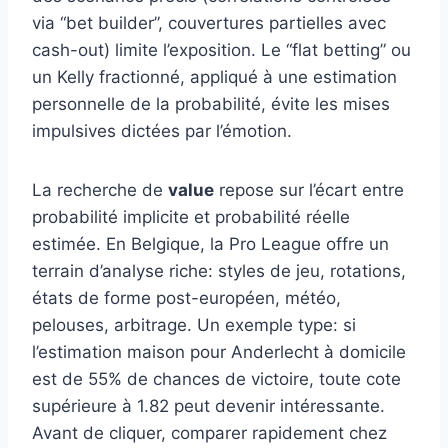
via “bet builder”, couvertures partielles avec
cash-out) limite l’exposition. Le “flat betting” ou
un Kelly fractionné, appliqué à une estimation
personnelle de la probabilité, évite les mises
impulsives dictées par l’émotion.
La recherche de
value
repose sur l’écart entre
probabilité implicite et probabilité réelle
estimée. En Belgique, la Pro League offre un
terrain d’analyse riche: styles de jeu, rotations,
états de forme post-européen, météo,
pelouses, arbitrage. Un exemple type: si
l’estimation maison pour Anderlecht à domicile
est de 55% de chances de victoire, toute cote
supérieure à 1.82 peut devenir intéressante.
Avant de cliquer, comparer rapidement chez