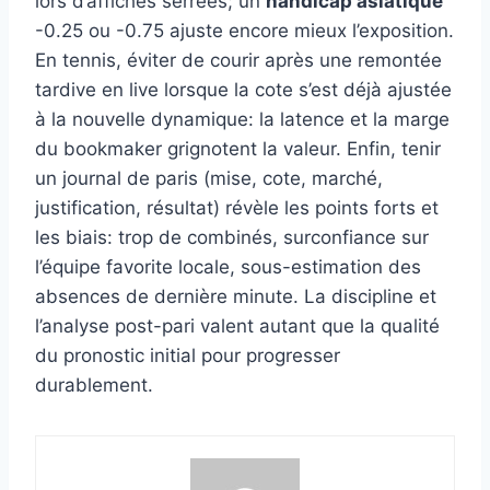
lors d’affiches serrées; un
handicap asiatique
-0.25 ou -0.75 ajuste encore mieux l’exposition.
En tennis, éviter de courir après une remontée
tardive en live lorsque la cote s’est déjà ajustée
à la nouvelle dynamique: la latence et la marge
du bookmaker grignotent la valeur. Enfin, tenir
un journal de paris (mise, cote, marché,
justification, résultat) révèle les points forts et
les biais: trop de combinés, surconfiance sur
l’équipe favorite locale, sous-estimation des
absences de dernière minute. La discipline et
l’analyse post-pari valent autant que la qualité
du pronostic initial pour progresser
durablement.