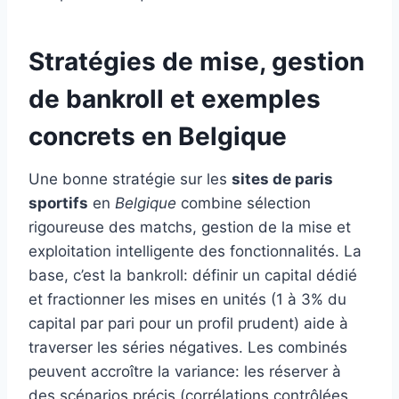
Stratégies de mise, gestion
de bankroll et exemples
concrets en Belgique
Une bonne stratégie sur les
sites de paris
sportifs
en
Belgique
combine sélection
rigoureuse des matchs, gestion de la mise et
exploitation intelligente des fonctionnalités. La
base, c’est la bankroll: définir un capital dédié
et fractionner les mises en unités (1 à 3% du
capital par pari pour un profil prudent) aide à
traverser les séries négatives. Les combinés
peuvent accroître la variance: les réserver à
des scénarios précis (corrélations contrôlées