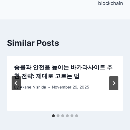
blockchain
Similar Posts
승률과 안전을 높이는 바카라사이트 추
천 전략: 제대로 고르는 법
By
Akane Nishida
November 29, 2025