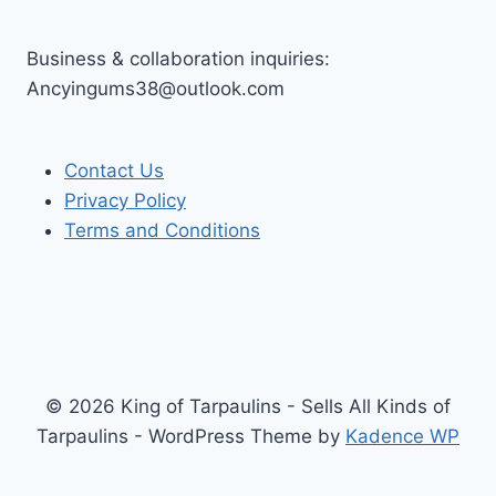
Business & collaboration inquiries:
Ancyingums38@outlook.com
Contact Us
Privacy Policy
Terms and Conditions
© 2026 King of Tarpaulins - Sells All Kinds of
Tarpaulins - WordPress Theme by
Kadence WP