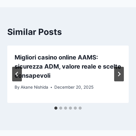
Similar Posts
Migliori casino online AAMS:
sicurezza ADM, valore reale e scelte
consapevoli
By
Akane Nishida
December 20, 2025