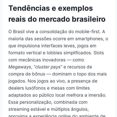
Tendências e exemplos
reais do mercado brasileiro
O Brasil vive a consolidação do mobile-first. A
maioria das sessões ocorre em smartphones, o
que impulsiona interfaces leves, jogos em
formato vertical e lobbies simplificados. Slots
com mecânicas inovadoras — como
Megaways
, “
cluster pays
” e recursos de
compra de bônus — dominam o topo dos mais
jogados. Nos jogos ao vivo, a presença de
dealers lusófonos e mesas com limites
adaptados ao público local melhora a imersão.
Essa personalização, combinada com
streaming estável e múltiplos ângulos,
aproxima a experiência online do ambiente de