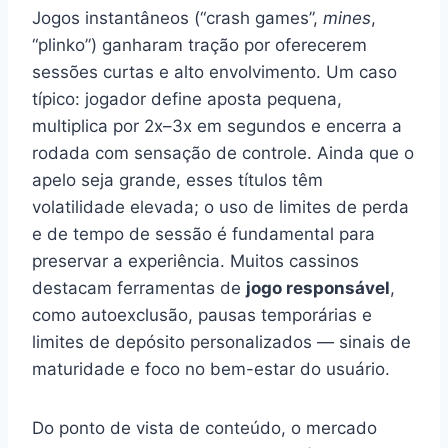
Jogos instantâneos (“crash games”,
mines
,
“plinko”) ganharam tração por oferecerem
sessões curtas e alto envolvimento. Um caso
típico: jogador define aposta pequena,
multiplica por 2x–3x em segundos e encerra a
rodada com sensação de controle. Ainda que o
apelo seja grande, esses títulos têm
volatilidade elevada; o uso de limites de perda
e de tempo de sessão é fundamental para
preservar a experiência. Muitos cassinos
destacam ferramentas de
jogo responsável
,
como autoexclusão, pausas temporárias e
limites de depósito personalizados — sinais de
maturidade e foco no bem-estar do usuário.
Do ponto de vista de conteúdo, o mercado