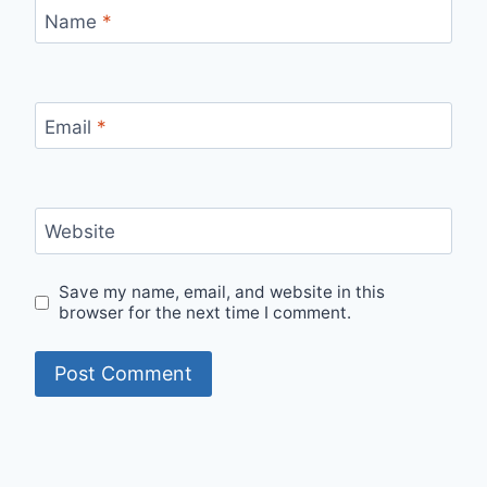
Name
*
Email
*
Website
Save my name, email, and website in this
browser for the next time I comment.