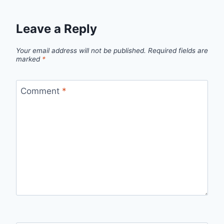
Leave a Reply
Your email address will not be published.
Required fields are
marked
*
Comment
*