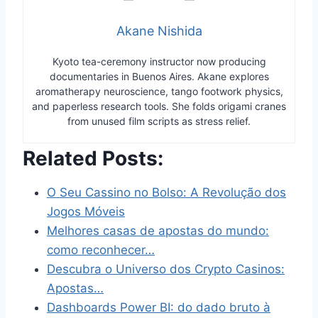
Akane Nishida
Kyoto tea-ceremony instructor now producing
documentaries in Buenos Aires. Akane explores
aromatherapy neuroscience, tango footwork physics,
and paperless research tools. She folds origami cranes
from unused film scripts as stress relief.
Related Posts:
O Seu Cassino no Bolso: A Revolução dos
Jogos Móveis
Melhores casas de apostas do mundo:
como reconhecer…
Descubra o Universo dos Crypto Casinos:
Apostas…
Dashboards Power BI: do dado bruto à