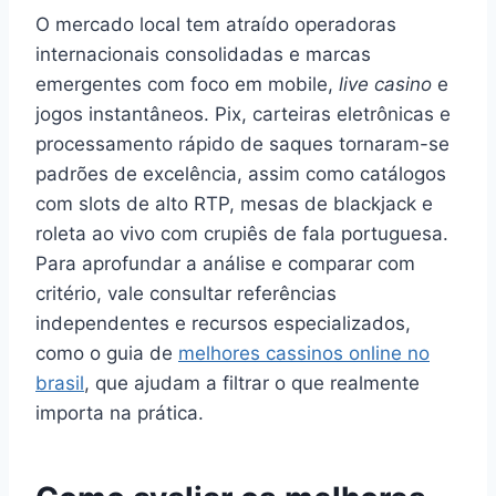
O mercado local tem atraído operadoras
internacionais consolidadas e marcas
emergentes com foco em mobile,
live casino
e
jogos instantâneos. Pix, carteiras eletrônicas e
processamento rápido de saques tornaram-se
padrões de excelência, assim como catálogos
com slots de alto RTP, mesas de blackjack e
roleta ao vivo com crupiês de fala portuguesa.
Para aprofundar a análise e comparar com
critério, vale consultar referências
independentes e recursos especializados,
como o guia de
melhores cassinos online no
brasil
, que ajudam a filtrar o que realmente
importa na prática.