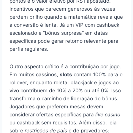
pontos e o valor efetivo por R$1 apostado.
Incentivos que parecem generosos às vezes
perdem brilho quando a matemática revela que
a conversão é lenta. Já um VIP com cashback
escalonado e “bônus surpresa” em datas
específicas pode gerar retorno relevante para
perfis regulares.
Outro aspecto crítico é a contribuição por jogo.
Em muitos cassinos,
slots
contam 100% para o
rollover, enquanto roleta, blackjack e jogos ao
vivo contribuem de 10% a 20% ou até 0%. Isso
transforma o caminho de liberação do bônus.
Jogadores que preferem mesas devem
considerar ofertas específicas para
live casino
ou cashback sem requisitos. Além disso, leia
sobre
restrições de país
e de provedores: