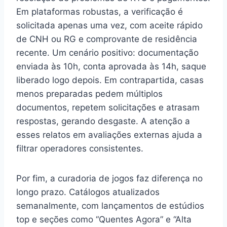
Em plataformas robustas, a verificação é
solicitada apenas uma vez, com aceite rápido
de CNH ou RG e comprovante de residência
recente. Um cenário positivo: documentação
enviada às 10h, conta aprovada às 14h, saque
liberado logo depois. Em contrapartida, casas
menos preparadas pedem múltiplos
documentos, repetem solicitações e atrasam
respostas, gerando desgaste. A atenção a
esses relatos em avaliações externas ajuda a
filtrar operadores consistentes.
Por fim, a curadoria de jogos faz diferença no
longo prazo. Catálogos atualizados
semanalmente, com lançamentos de estúdios
top e seções como “Quentes Agora” e “Alta