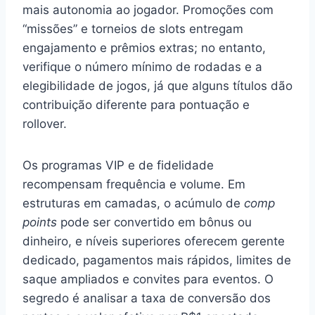
mais autonomia ao jogador. Promoções com
“missões” e torneios de slots entregam
engajamento e prêmios extras; no entanto,
verifique o número mínimo de rodadas e a
elegibilidade de jogos, já que alguns títulos dão
contribuição diferente para pontuação e
rollover.
Os programas VIP e de fidelidade
recompensam frequência e volume. Em
estruturas em camadas, o acúmulo de
comp
points
pode ser convertido em bônus ou
dinheiro, e níveis superiores oferecem gerente
dedicado, pagamentos mais rápidos, limites de
saque ampliados e convites para eventos. O
segredo é analisar a taxa de conversão dos