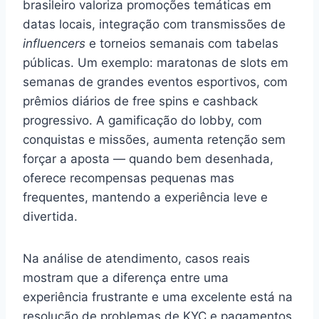
brasileiro valoriza promoções temáticas em
datas locais, integração com transmissões de
influencers
e torneios semanais com tabelas
públicas. Um exemplo: maratonas de slots em
semanas de grandes eventos esportivos, com
prêmios diários de free spins e cashback
progressivo. A gamificação do lobby, com
conquistas e missões, aumenta retenção sem
forçar a aposta — quando bem desenhada,
oferece recompensas pequenas mas
frequentes, mantendo a experiência leve e
divertida.
Na análise de atendimento, casos reais
mostram que a diferença entre uma
experiência frustrante e uma excelente está na
resolução de problemas de KYC e pagamentos.