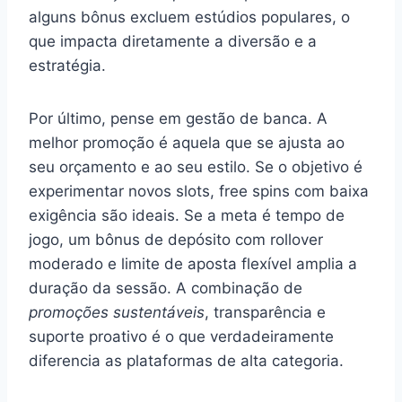
alguns bônus excluem estúdios populares, o
que impacta diretamente a diversão e a
estratégia.
Por último, pense em gestão de banca. A
melhor promoção é aquela que se ajusta ao
seu orçamento e ao seu estilo. Se o objetivo é
experimentar novos slots, free spins com baixa
exigência são ideais. Se a meta é tempo de
jogo, um bônus de depósito com rollover
moderado e limite de aposta flexível amplia a
duração da sessão. A combinação de
promoções sustentáveis
, transparência e
suporte proativo é o que verdadeiramente
diferencia as plataformas de alta categoria.