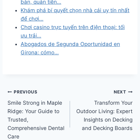
bàn, quản tiền…
Khám phá bí quyết chọn nhà cái uy tín nhất
để chơi…
Chơi casino trực tuyến trên điện thoại: tối
ưu trải…
Abogados de Segunda Oportunidad en
Girona: cómo…
Post
PREVIOUS
NEXT
Smile Strong in Maple
Transform Your
navigation
Ridge: Your Guide to
Outdoor Living: Expert
Trusted,
Insights on Decking
Comprehensive Dental
and Decking Boards
Care