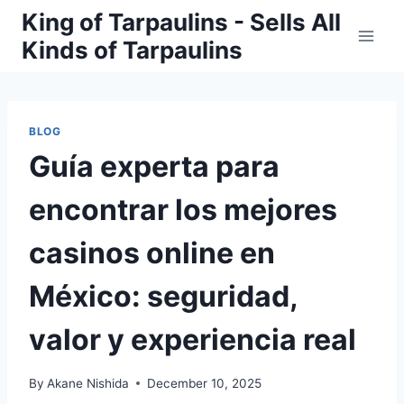
Skip
King of Tarpaulins - Sells All
to
Kinds of Tarpaulins
content
BLOG
Guía experta para
encontrar los mejores
casinos online en
México: seguridad,
valor y experiencia real
By
Akane Nishida
December 10, 2025