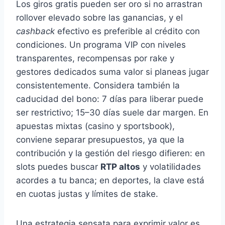
Los giros gratis pueden ser oro si no arrastran
rollover elevado sobre las ganancias, y el
cashback
efectivo es preferible al crédito con
condiciones. Un programa VIP con niveles
transparentes, recompensas por rake y
gestores dedicados suma valor si planeas jugar
consistentemente. Considera también la
caducidad del bono: 7 días para liberar puede
ser restrictivo; 15–30 días suele dar margen. En
apuestas mixtas (casino y sportsbook),
conviene separar presupuestos, ya que la
contribución y la gestión del riesgo difieren: en
slots puedes buscar
RTP altos
y volatilidades
acordes a tu banca; en deportes, la clave está
en cuotas justas y límites de stake.
Una estrategia sensata para exprimir valor es