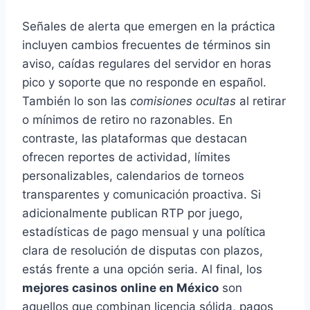
Señales de alerta que emergen en la práctica
incluyen cambios frecuentes de términos sin
aviso, caídas regulares del servidor en horas
pico y soporte que no responde en español.
También lo son las
comisiones ocultas
al retirar
o mínimos de retiro no razonables. En
contraste, las plataformas que destacan
ofrecen reportes de actividad, límites
personalizables, calendarios de torneos
transparentes y comunicación proactiva. Si
adicionalmente publican RTP por juego,
estadísticas de pago mensual y una política
clara de resolución de disputas con plazos,
estás frente a una opción seria. Al final, los
mejores casinos online en México
son
aquellos que combinan licencia sólida, pagos