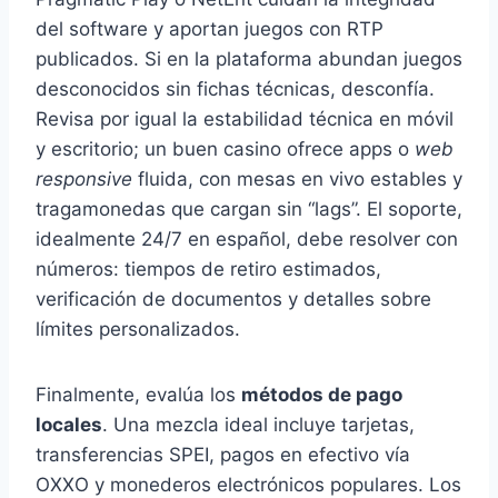
del software y aportan juegos con RTP
publicados. Si en la plataforma abundan juegos
desconocidos sin fichas técnicas, desconfía.
Revisa por igual la estabilidad técnica en móvil
y escritorio; un buen casino ofrece apps o
web
responsive
fluida, con mesas en vivo estables y
tragamonedas que cargan sin “lags”. El soporte,
idealmente 24/7 en español, debe resolver con
números: tiempos de retiro estimados,
verificación de documentos y detalles sobre
límites personalizados.
Finalmente, evalúa los
métodos de pago
locales
. Una mezcla ideal incluye tarjetas,
transferencias SPEI, pagos en efectivo vía
OXXO y monederos electrónicos populares. Los