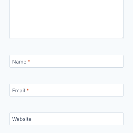
Name
*
Email
*
Website