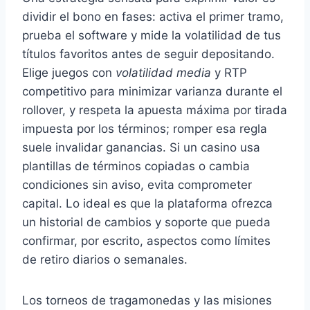
dividir el bono en fases: activa el primer tramo,
prueba el software y mide la volatilidad de tus
títulos favoritos antes de seguir depositando.
Elige juegos con
volatilidad media
y RTP
competitivo para minimizar varianza durante el
rollover, y respeta la apuesta máxima por tirada
impuesta por los términos; romper esa regla
suele invalidar ganancias. Si un casino usa
plantillas de términos copiadas o cambia
condiciones sin aviso, evita comprometer
capital. Lo ideal es que la plataforma ofrezca
un historial de cambios y soporte que pueda
confirmar, por escrito, aspectos como límites
de retiro diarios o semanales.
Los torneos de tragamonedas y las misiones