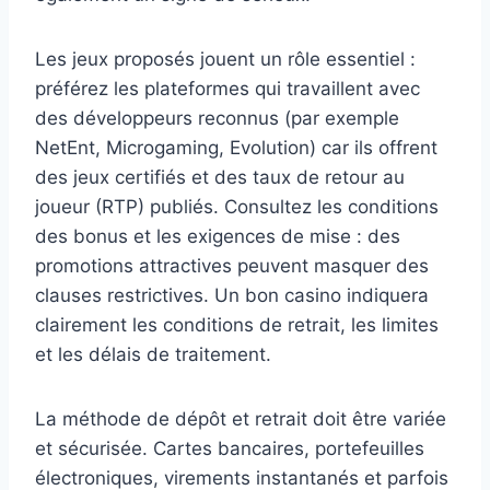
Les jeux proposés jouent un rôle essentiel :
préférez les plateformes qui travaillent avec
des développeurs reconnus (par exemple
NetEnt, Microgaming, Evolution) car ils offrent
des jeux certifiés et des taux de retour au
joueur (RTP) publiés. Consultez les conditions
des bonus et les exigences de mise : des
promotions attractives peuvent masquer des
clauses restrictives. Un bon casino indiquera
clairement les conditions de retrait, les limites
et les délais de traitement.
La méthode de dépôt et retrait doit être variée
et sécurisée. Cartes bancaires, portefeuilles
électroniques, virements instantanés et parfois