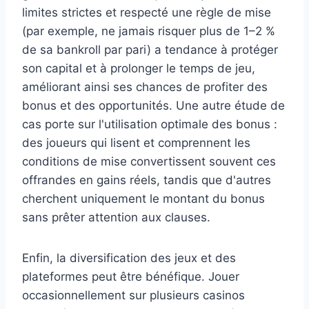
limites strictes et respecté une règle de mise
(par exemple, ne jamais risquer plus de 1–2 %
de sa bankroll par pari) a tendance à protéger
son capital et à prolonger le temps de jeu,
améliorant ainsi ses chances de profiter des
bonus et des opportunités. Une autre étude de
cas porte sur l'utilisation optimale des bonus :
des joueurs qui lisent et comprennent les
conditions de mise convertissent souvent ces
offrandes en gains réels, tandis que d'autres
cherchent uniquement le montant du bonus
sans prêter attention aux clauses.
Enfin, la diversification des jeux et des
plateformes peut être bénéfique. Jouer
occasionnellement sur plusieurs casinos