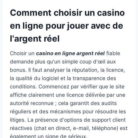
Comment choisir un casino
en ligne pour jouer avec de
l'argent réel
Choisir un
casino en ligne argent réel
fiable
demande plus qu'un simple coup d'œil aux
bonus. Il faut analyser la réputation, la licence,
la qualité du logiciel et la transparence des
conditions. Commencez par vérifier que le site
affiche clairement une licence délivrée par une
autorité reconnue ; cela garantit des audits
réguliers et des mécanismes pour résoudre les
litiges. La présence d'options de support client
réactives (chat en direct, e-mail, téléphone) est
également un signe de sérieux.