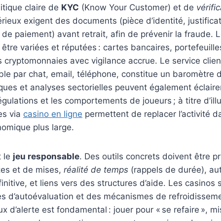
tique claire de
KYC
(Know Your Customer) et de
vérifi
rieux exigent des documents (pièce d’identité, justificat
e paiement) avant retrait, afin de prévenir la fraude.
être variées et réputées : cartes bancaires, portefeuille
s cryptomonnaies avec vigilance accrue. Le service clien
able par chat, email, téléphone, constitue un baromètre de
ues et analyses sectorielles peuvent également éclair
gulations et les comportements de joueurs ; à titre d’illu
es via
casino en ligne
permettent de replacer l’activité 
nomique plus large.
t le
jeu responsable
. Des outils concrets doivent être pr
tes et de mises,
réalité de temps
(rappels de durée), au
nitive, et liens vers des structures d’aide. Les casinos 
es d’autoévaluation et des mécanismes de refroidisseme
x d’alerte est fondamental : jouer pour « se refaire », m