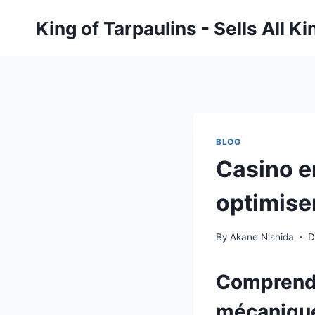
Skip
King of Tarpaulins - Sells All K
to
content
BLOG
Casino en
optimise
By
Akane Nishida
D
Comprendr
mécanique