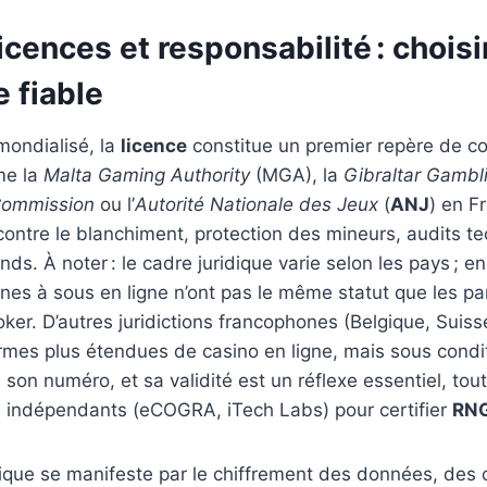
licences et responsabilité : choisi
 fiable
ondialisé, la
licence
constitue un premier repère de c
me la
Malta Gaming Authority
(MGA), la
Gibraltar Gamb
Commission
ou l’
Autorité Nationale des Jeux
(
ANJ
) en F
 contre le blanchiment, protection des mineurs, audits te
ds. À noter : le cadre juridique varie selon les pays ; en
nes à sous en ligne n’ont pas le même statut que les par
oker. D’autres juridictions francophones (Belgique, Suis
rmes plus étendues de casino en ligne, mais sous condit
e, son numéro, et sa validité est un réflexe essentiel, to
s indépendants (eCOGRA, iTech Labs) pour certifier
RN
nique se manifeste par le chiffrement des données, des