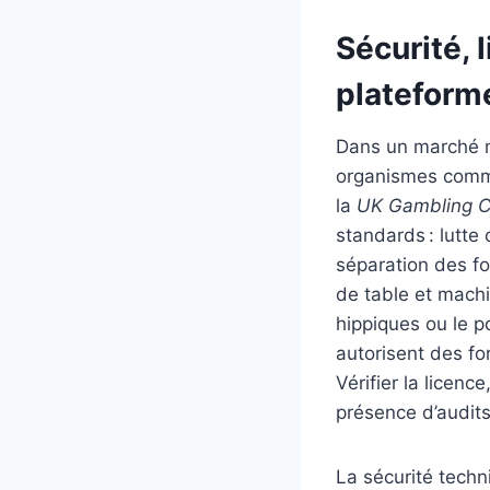
Sécurité, 
plateforme
Dans un marché m
organismes com
la
UK Gambling 
standards : lutte
séparation des fon
de table et machi
hippiques ou le p
autorisent des fo
Vérifier la licenc
présence d’audit
La sécurité tech