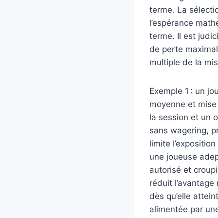
terme. La sélecti
l’espérance math
terme. Il est judi
de perte maximale
multiple de la mis
Exemple 1 : un jo
moyenne et mise 1
la session et un o
sans wagering, pr
limite l’expositi
une joueuse ade
autorisé et croupi
réduit l’avantage
dès qu’elle attein
alimentée par un