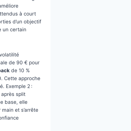
améliore
ttendus à court
ties d’un objectif
e un certain
olatilité
male de 90 € pour
back
de 10 %
0. Cette approche
sé. Exemple 2 :
après split
de base, elle
 main et s’arrête
confiance