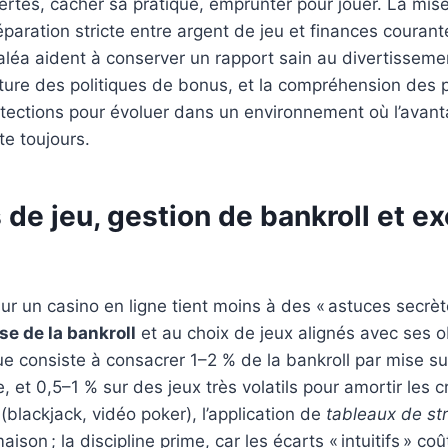
tes, cacher sa pratique, emprunter pour jouer. La mise
séparation stricte entre argent de jeu et finances courant
l’aléa aident à conserver un rapport sain au divertisseme
ecture des politiques de bonus, et la compréhension des 
otections pour évoluer dans un environnement où l’avant
te toujours.
 de jeu, gestion de bankroll et 
r un casino en ligne tient moins à des « astuces secrèt
se de la bankroll
et au choix de jeux alignés avec ses o
e consiste à consacrer 1–2 % de la bankroll par mise su
, et 0,5–1 % sur des jeux très volatils pour amortir les c
(blackjack, vidéo poker), l’application de
tableaux de st
aison ; la discipline prime, car les écarts « intuitifs » coû