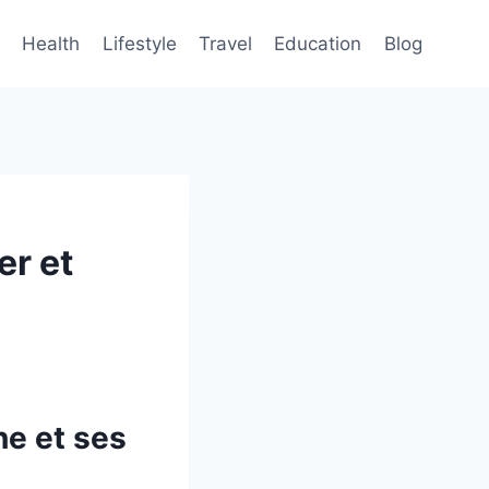
Health
Lifestyle
Travel
Education
Blog
er et
ne et ses