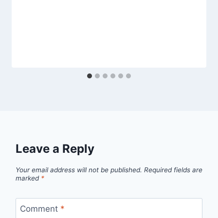
Leave a Reply
Your email address will not be published.
Required fields are
marked
*
Comment
*