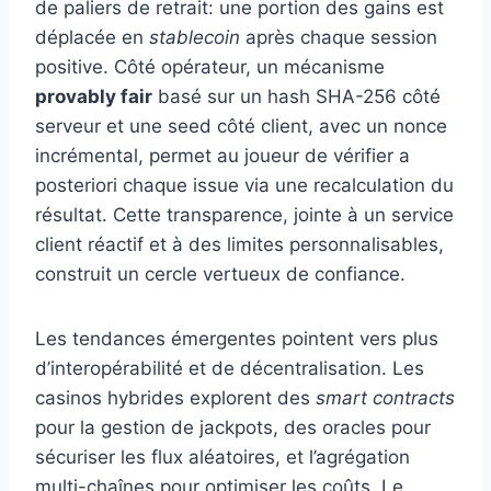
de paliers de retrait: une portion des gains est
déplacée en
stablecoin
après chaque session
positive. Côté opérateur, un mécanisme
provably fair
basé sur un hash SHA-256 côté
serveur et une seed côté client, avec un nonce
incrémental, permet au joueur de vérifier a
posteriori chaque issue via une recalculation du
résultat. Cette transparence, jointe à un service
client réactif et à des limites personnalisables,
construit un cercle vertueux de confiance.
Les tendances émergentes pointent vers plus
d’interopérabilité et de décentralisation. Les
casinos hybrides explorent des
smart contracts
pour la gestion de jackpots, des oracles pour
sécuriser les flux aléatoires, et l’agrégation
multi-chaînes pour optimiser les coûts. Le