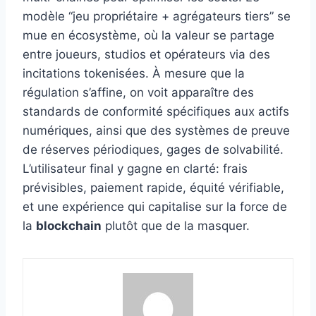
modèle “jeu propriétaire + agrégateurs tiers” se
mue en écosystème, où la valeur se partage
entre joueurs, studios et opérateurs via des
incitations tokenisées. À mesure que la
régulation s’affine, on voit apparaître des
standards de conformité spécifiques aux actifs
numériques, ainsi que des systèmes de preuve
de réserves périodiques, gages de solvabilité.
L’utilisateur final y gagne en clarté: frais
prévisibles, paiement rapide, équité vérifiable,
et une expérience qui capitalise sur la force de
la
blockchain
plutôt que de la masquer.