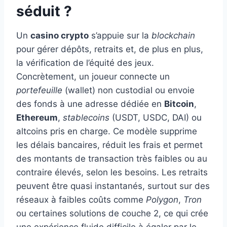
séduit ?
Un
casino crypto
s’appuie sur la
blockchain
pour gérer dépôts, retraits et, de plus en plus,
la vérification de l’équité des jeux.
Concrètement, un joueur connecte un
portefeuille
(wallet) non custodial ou envoie
des fonds à une adresse dédiée en
Bitcoin
,
Ethereum
,
stablecoins
(USDT, USDC, DAI) ou
altcoins pris en charge. Ce modèle supprime
les délais bancaires, réduit les frais et permet
des montants de transaction très faibles ou au
contraire élevés, selon les besoins. Les retraits
peuvent être quasi instantanés, surtout sur des
réseaux à faibles coûts comme
Polygon
,
Tron
ou certaines solutions de couche 2, ce qui crée
une expérience fluide difficile à égaler par le