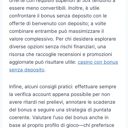
offerte con requisiti superiori al 50x tendono a
essere meno convertibili. Inoltre, è utile
confrontare il bonus senza deposito con le
offerte di benvenuto con deposito; a volte
combinare entrambe può massimizzare il
valore complessivo. Per chi desidera esplorare
diverse opzioni senza rischi finanziari, una
risorsa che raccoglie recensioni e promozioni
aggiornate può risultare utile:
casino con bonus
senza deposito
.
Infine, alcuni consigli pratici: effettuare sempre
la verifica account appena possibile per non
avere ritardi nei prelievi, annotare le scadenze
del bonus e seguire una strategia di puntata
coerente. Valutare l'uso dei bonus anche in
base al proprio profilo di gioco—chi preferisce