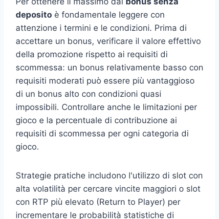
Per ottenere il massimo dai
bonus senza
deposito
è fondamentale leggere con
attenzione i termini e le condizioni. Prima di
accettare un bonus, verificare il valore effettivo
della promozione rispetto ai requisiti di
scommessa: un bonus relativamente basso con
requisiti moderati può essere più vantaggioso
di un bonus alto con condizioni quasi
impossibili. Controllare anche le limitazioni per
gioco e la percentuale di contribuzione ai
requisiti di scommessa per ogni categoria di
gioco.
Strategie pratiche includono l'utilizzo di slot con
alta volatilità per cercare vincite maggiori o slot
con RTP più elevato (Return to Player) per
incrementare le probabilità statistiche di