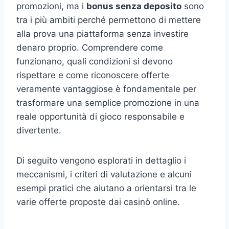
promozioni, ma i
bonus senza deposito
sono
tra i più ambiti perché permettono di mettere
alla prova una piattaforma senza investire
denaro proprio. Comprendere come
funzionano, quali condizioni si devono
rispettare e come riconoscere offerte
veramente vantaggiose è fondamentale per
trasformare una semplice promozione in una
reale opportunità di gioco responsabile e
divertente.
Di seguito vengono esplorati in dettaglio i
meccanismi, i criteri di valutazione e alcuni
esempi pratici che aiutano a orientarsi tra le
varie offerte proposte dai casinò online.