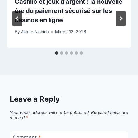
Cashlib et jeux d’argent : la nouvelle
ère du paiement sécurisé sur les
casinos en ligne
By
Akane Nishida
March 12, 2026
Leave a Reply
Your email address will not be published.
Required fields are
marked
*
Comment
*