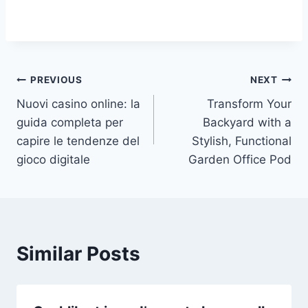
Post
PREVIOUS
NEXT
Nuovi casino online: la
Transform Your
navigation
guida completa per
Backyard with a
capire le tendenze del
Stylish, Functional
gioco digitale
Garden Office Pod
Similar Posts