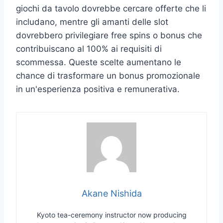
giochi da tavolo dovrebbe cercare offerte che li
includano, mentre gli amanti delle slot
dovrebbero privilegiare free spins o bonus che
contribuiscano al 100% ai requisiti di
scommessa. Queste scelte aumentano le
chance di trasformare un bonus promozionale
in un'esperienza positiva e remunerativa.
Akane Nishida
Kyoto tea-ceremony instructor now producing