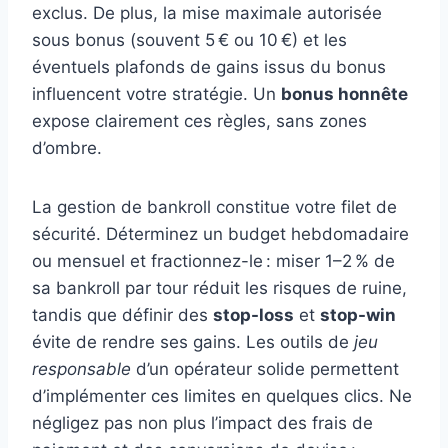
exclus. De plus, la mise maximale autorisée
sous bonus (souvent 5 € ou 10 €) et les
éventuels plafonds de gains issus du bonus
influencent votre stratégie. Un
bonus honnête
expose clairement ces règles, sans zones
d’ombre.
La gestion de bankroll constitue votre filet de
sécurité. Déterminez un budget hebdomadaire
ou mensuel et fractionnez-le : miser 1–2 % de
sa bankroll par tour réduit les risques de ruine,
tandis que définir des
stop-loss
et
stop-win
évite de rendre ses gains. Les outils de
jeu
responsable
d’un opérateur solide permettent
d’implémenter ces limites en quelques clics. Ne
négligez pas non plus l’impact des frais de