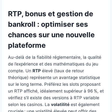
RTP, bonus et gestion de
bankroll : optimiser ses
chances sur une nouvelle
plateforme
Au-delà de la fiabilité réglementaire, la qualité
de l’expérience et des mathématiques du jeu
compte. Un
RTP
élevé (taux de retour
théorique) représente un avantage statistique
sur le long terme. Préférez les slots proposant
un RTP affiché, idéalement supérieur à 96 %, et
vérifiez s’il existe des versions à RTP variable
selon les casinos. La
volatilité
est également
cruciale : une volatilité élevée peut offrir des