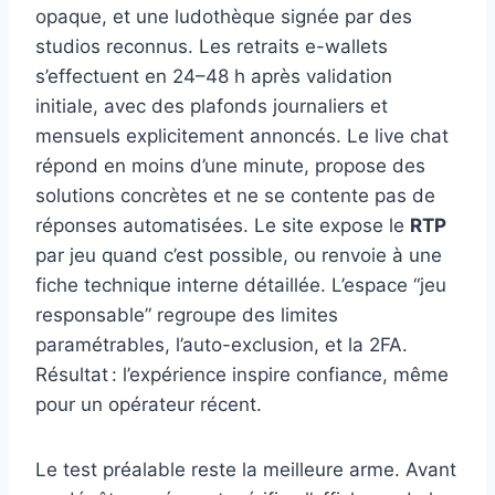
opaque, et une ludothèque signée par des
studios reconnus. Les retraits e-wallets
s’effectuent en 24–48 h après validation
initiale, avec des plafonds journaliers et
mensuels explicitement annoncés. Le live chat
répond en moins d’une minute, propose des
solutions concrètes et ne se contente pas de
réponses automatisées. Le site expose le
RTP
par jeu quand c’est possible, ou renvoie à une
fiche technique interne détaillée. L’espace “jeu
responsable” regroupe des limites
paramétrables, l’auto-exclusion, et la 2FA.
Résultat : l’expérience inspire confiance, même
pour un opérateur récent.
Le test préalable reste la meilleure arme. Avant