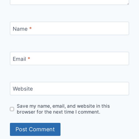
Name
*
Email
*
Website
Save my name, email, and website in this
browser for the next time I comment.