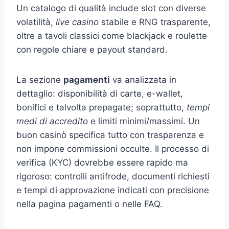
Un catalogo di qualità include slot con diverse
volatilità,
live casino
stabile e RNG trasparente,
oltre a tavoli classici come blackjack e roulette
con regole chiare e payout standard.
La sezione
pagamenti
va analizzata in
dettaglio: disponibilità di carte, e-wallet,
bonifici e talvolta prepagate; soprattutto,
tempi
medi di accredito
e limiti minimi/massimi. Un
buon casinò specifica tutto con trasparenza e
non impone commissioni occulte. Il processo di
verifica (KYC) dovrebbe essere rapido ma
rigoroso: controlli antifrode, documenti richiesti
e tempi di approvazione indicati con precisione
nella pagina pagamenti o nelle FAQ.