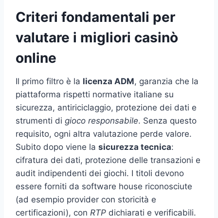
Criteri fondamentali per
valutare i migliori casinò
online
Il primo filtro è la
licenza ADM
, garanzia che la
piattaforma rispetti normative italiane su
sicurezza, antiriciclaggio, protezione dei dati e
strumenti di
gioco responsabile
. Senza questo
requisito, ogni altra valutazione perde valore.
Subito dopo viene la
sicurezza tecnica
:
cifratura dei dati, protezione delle transazioni e
audit indipendenti dei giochi. I titoli devono
essere forniti da software house riconosciute
(ad esempio provider con storicità e
certificazioni), con
RTP
dichiarati e verificabili.