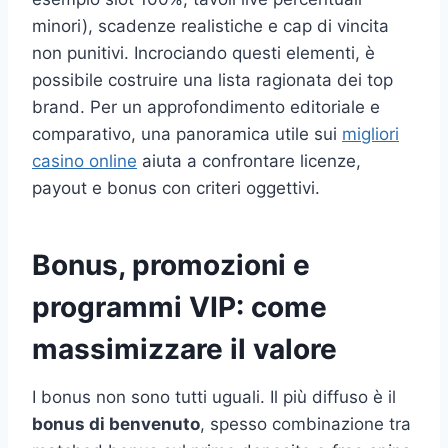
minori), scadenze realistiche e cap di vincita
non punitivi. Incrociando questi elementi, è
possibile costruire una lista ragionata dei top
brand. Per un approfondimento editoriale e
comparativo, una panoramica utile sui
migliori
casino online
aiuta a confrontare licenze,
payout e bonus con criteri oggettivi.
Bonus, promozioni e
programmi VIP: come
massimizzare il valore
I bonus non sono tutti uguali. Il più diffuso è il
bonus di benvenuto
, spesso combinazione tra