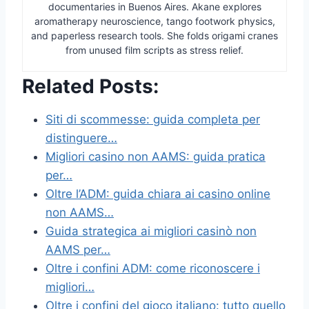
documentaries in Buenos Aires. Akane explores
aromatherapy neuroscience, tango footwork physics,
and paperless research tools. She folds origami cranes
from unused film scripts as stress relief.
Related Posts:
Siti di scommesse: guida completa per
distinguere…
Migliori casino non AAMS: guida pratica
per…
Oltre l’ADM: guida chiara ai casino online
non AAMS…
Guida strategica ai migliori casinò non
AAMS per…
Oltre i confini ADM: come riconoscere i
migliori…
Oltre i confini del gioco italiano: tutto quello