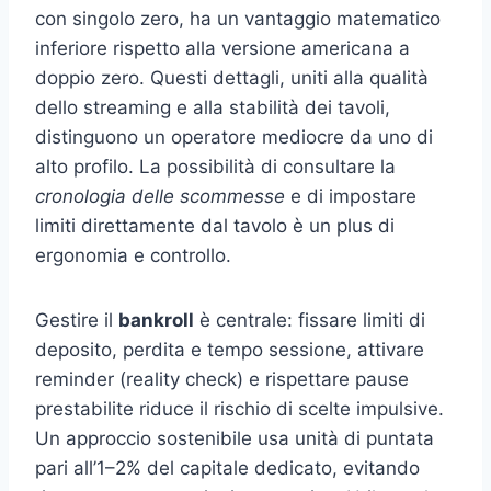
con singolo zero, ha un vantaggio matematico
inferiore rispetto alla versione americana a
doppio zero. Questi dettagli, uniti alla qualità
dello streaming e alla stabilità dei tavoli,
distinguono un operatore mediocre da uno di
alto profilo. La possibilità di consultare la
cronologia delle scommesse
e di impostare
limiti direttamente dal tavolo è un plus di
ergonomia e controllo.
Gestire il
bankroll
è centrale: fissare limiti di
deposito, perdita e tempo sessione, attivare
reminder (reality check) e rispettare pause
prestabilite riduce il rischio di scelte impulsive.
Un approccio sostenibile usa unità di puntata
pari all’1–2% del capitale dedicato, evitando