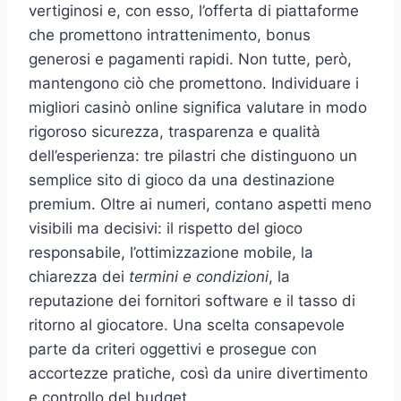
vertiginosi e, con esso, l’offerta di piattaforme
che promettono intrattenimento, bonus
generosi e pagamenti rapidi. Non tutte, però,
mantengono ciò che promettono. Individuare i
migliori casinò online significa valutare in modo
rigoroso sicurezza, trasparenza e qualità
dell’esperienza: tre pilastri che distinguono un
semplice sito di gioco da una destinazione
premium. Oltre ai numeri, contano aspetti meno
visibili ma decisivi: il rispetto del gioco
responsabile, l’ottimizzazione mobile, la
chiarezza dei
termini e condizioni
, la
reputazione dei fornitori software e il tasso di
ritorno al giocatore. Una scelta consapevole
parte da criteri oggettivi e prosegue con
accortezze pratiche, così da unire divertimento
e controllo del budget.