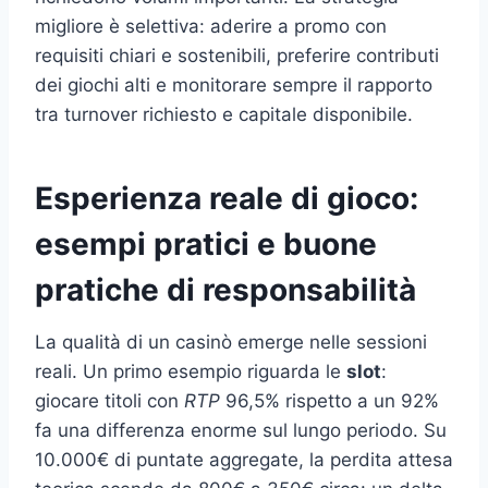
migliore è selettiva: aderire a promo con
requisiti chiari e sostenibili, preferire contributi
dei giochi alti e monitorare sempre il rapporto
tra turnover richiesto e capitale disponibile.
Esperienza reale di gioco:
esempi pratici e buone
pratiche di responsabilità
La qualità di un casinò emerge nelle sessioni
reali. Un primo esempio riguarda le
slot
:
giocare titoli con
RTP
96,5% rispetto a un 92%
fa una differenza enorme sul lungo periodo. Su
10.000€ di puntate aggregate, la perdita attesa