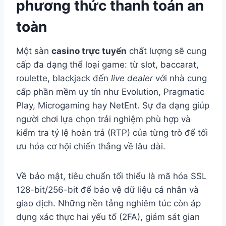
phương thức thanh toán an
toàn
Một sàn
casino trực tuyến
chất lượng sẽ cung
cấp đa dạng thể loại game: từ slot, baccarat,
roulette, blackjack đến
live dealer
với nhà cung
cấp phần mềm uy tín như Evolution, Pragmatic
Play, Microgaming hay NetEnt. Sự đa dạng giúp
người chơi lựa chọn trải nghiệm phù hợp và
kiểm tra tỷ lệ hoàn trả (RTP) của từng trò để tối
ưu hóa cơ hội chiến thắng về lâu dài.
Về bảo mật, tiêu chuẩn tối thiểu là mã hóa SSL
128-bit/256-bit để bảo vệ dữ liệu cá nhân và
giao dịch. Những nền tảng nghiêm túc còn áp
dụng xác thực hai yếu tố (2FA), giám sát gian