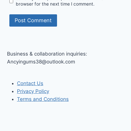
browser for the next time I comment.
Business & collaboration inquiries:
Ancyingums38@outlook.com
Contact Us
Privacy Policy
Terms and Conditions