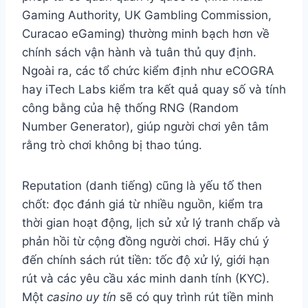
Gaming Authority, UK Gambling Commission,
Curacao eGaming) thường minh bạch hơn về
chính sách vận hành và tuân thủ quy định.
Ngoài ra, các tổ chức kiểm định như eCOGRA
hay iTech Labs kiểm tra kết quả quay số và tính
công bằng của hệ thống RNG (Random
Number Generator), giúp người chơi yên tâm
rằng trò chơi không bị thao túng.
Reputation (danh tiếng) cũng là yếu tố then
chốt: đọc đánh giá từ nhiều nguồn, kiểm tra
thời gian hoạt động, lịch sử xử lý tranh chấp và
phản hồi từ cộng đồng người chơi. Hãy chú ý
đến chính sách rút tiền: tốc độ xử lý, giới hạn
rút và các yêu cầu xác minh danh tính (KYC).
Một
casino uy tín
sẽ có quy trình rút tiền minh