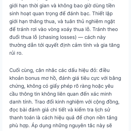
giới hạn thời gian và không bao giờ dùng tiền
sinh hoạt quan trọng để đánh bạc. Thiết lập
giới hạn thắng thua, và tuân thủ nghiêm ngặt
để tránh rơi vào vòng xoáy thua lỗ. Tránh theo
đuổi thua lỗ (chasing losses) — cách này
thường dẫn tới quyết định cảm tính và gia tăng
rủi ro.
Cuối cùng, cân nhắc các dấu hiệu đỏ: điều
khoản bonus mơ hồ, đánh giá tiêu cực với bằng
chứng, không có giấy phép rõ ràng hoặc yêu
cầu thông tin không liên quan đến xác minh
danh tính. Trao đổi kinh nghiệm với cộng đồng,
đọc bài đánh giá chi tiết và kiểm tra lịch sử
thanh toán là cách hiệu quả để chọn nền tảng
phù hợp. Áp dụng những nguyên tắc này sẽ