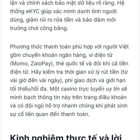
lận và chính sách bảo mật dữ liệu rõ ràng. Hệ
thống eKYC giúp xác minh danh tính người
dùng, giảm rủi ro rửa tiền và bảo đảm môi
trường chơi công bằng.
Phương thức thanh toán phù hợp với người Việt
gồm chuyển khoản ngân hàng, ví điện tử
(Momo, ZaloPay), thẻ quốc tế và đôi khi cả tiền
điện tử. Hãy kiểm tra thời gian xử lý rút tiền (từ
vài giờ đến vài ngày), phí giao dịch và giới hạn
tối thiểu/tối đa. Một
casino trực tuyến uy tín
sẽ
minh bạch thông tin này trên trang điều khoản
và có đội ngũ hỗ trợ nhanh chóng khi phát sinh
sự cố liên quan đến thanh toán.
Kinh nghiệm thực tế và lời