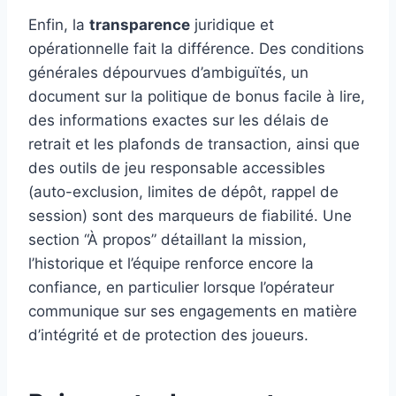
Enfin, la
transparence
juridique et
opérationnelle fait la différence. Des conditions
générales dépourvues d’ambiguïtés, un
document sur la politique de bonus facile à lire,
des informations exactes sur les délais de
retrait et les plafonds de transaction, ainsi que
des outils de jeu responsable accessibles
(auto-exclusion, limites de dépôt, rappel de
session) sont des marqueurs de fiabilité. Une
section “À propos” détaillant la mission,
l’historique et l’équipe renforce encore la
confiance, en particulier lorsque l’opérateur
communique sur ses engagements en matière
d’intégrité et de protection des joueurs.