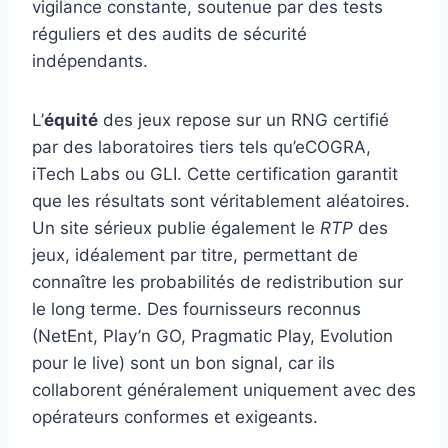
vigilance constante, soutenue par des tests
réguliers et des audits de sécurité
indépendants.
L’
équité
des jeux repose sur un RNG certifié
par des laboratoires tiers tels qu’eCOGRA,
iTech Labs ou GLI. Cette certification garantit
que les résultats sont véritablement aléatoires.
Un site sérieux publie également le
RTP
des
jeux, idéalement par titre, permettant de
connaître les probabilités de redistribution sur
le long terme. Des fournisseurs reconnus
(NetEnt, Play’n GO, Pragmatic Play, Evolution
pour le live) sont un bon signal, car ils
collaborent généralement uniquement avec des
opérateurs conformes et exigeants.