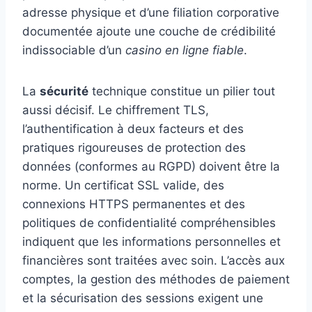
adresse physique et d’une filiation corporative
documentée ajoute une couche de crédibilité
indissociable d’un
casino en ligne fiable
.
La
sécurité
technique constitue un pilier tout
aussi décisif. Le chiffrement TLS,
l’authentification à deux facteurs et des
pratiques rigoureuses de protection des
données (conformes au RGPD) doivent être la
norme. Un certificat SSL valide, des
connexions HTTPS permanentes et des
politiques de confidentialité compréhensibles
indiquent que les informations personnelles et
financières sont traitées avec soin. L’accès aux
comptes, la gestion des méthodes de paiement
et la sécurisation des sessions exigent une