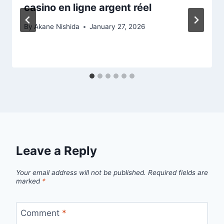
casino en ligne argent réel
By
Akane Nishida
January 27, 2026
Leave a Reply
Your email address will not be published.
Required fields are
marked
*
Comment
*