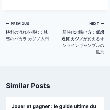
Post
PREVIOUS
NEXT
勝利の流れを掴む：魅
新時代の賭け方：
仮想
navigation
惑のバカラ カジノ入門
通貨 カジノ
が変えるオ
ンラインギャンブルの
風景
Similar Posts
Jouer et gagner : le guide ultime du