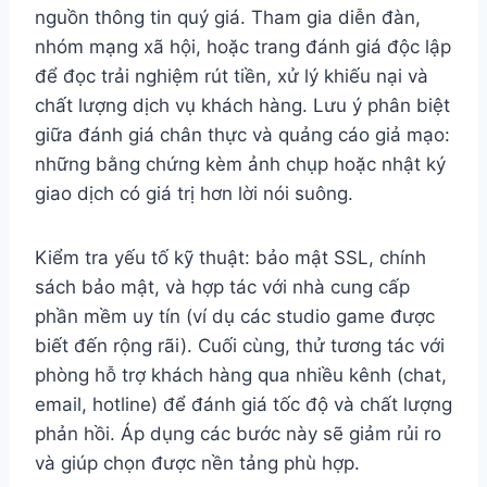
nguồn thông tin quý giá. Tham gia diễn đàn,
nhóm mạng xã hội, hoặc trang đánh giá độc lập
để đọc trải nghiệm rút tiền, xử lý khiếu nại và
chất lượng dịch vụ khách hàng. Lưu ý phân biệt
giữa đánh giá chân thực và quảng cáo giả mạo:
những bằng chứng kèm ảnh chụp hoặc nhật ký
giao dịch có giá trị hơn lời nói suông.
Kiểm tra yếu tố kỹ thuật: bảo mật SSL, chính
sách bảo mật, và hợp tác với nhà cung cấp
phần mềm uy tín (ví dụ các studio game được
biết đến rộng rãi). Cuối cùng, thử tương tác với
phòng hỗ trợ khách hàng qua nhiều kênh (chat,
email, hotline) để đánh giá tốc độ và chất lượng
phản hồi. Áp dụng các bước này sẽ giảm rủi ro
và giúp chọn được nền tảng phù hợp.