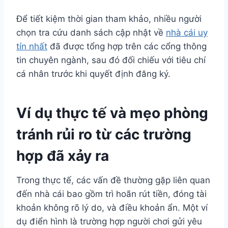
Để tiết kiệm thời gian tham khảo, nhiều người
chọn tra cứu danh sách cập nhật về
nhà cái uy
tín nhất
đã được tổng hợp trên các cổng thông
tin chuyên ngành, sau đó đối chiếu với tiêu chí
cá nhân trước khi quyết định đăng ký.
Ví dụ thực tế và mẹo phòng
tránh rủi ro từ các trường
hợp đã xảy ra
Trong thực tế, các vấn đề thường gặp liên quan
đến nhà cái bao gồm trì hoãn rút tiền, đóng tài
khoản không rõ lý do, và điều khoản ẩn. Một ví
dụ điển hình là trường hợp người chơi gửi yêu