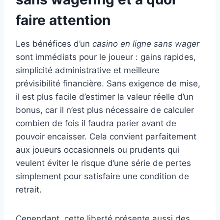
faire attention
Les bénéfices d’un
casino en ligne sans wager
sont immédiats pour le joueur : gains rapides,
simplicité administrative et meilleure
prévisibilité financière. Sans exigence de mise,
il est plus facile d’estimer la valeur réelle d’un
bonus, car il n’est plus nécessaire de calculer
combien de fois il faudra parier avant de
pouvoir encaisser. Cela convient parfaitement
aux joueurs occasionnels ou prudents qui
veulent éviter le risque d’une série de pertes
simplement pour satisfaire une condition de
retrait.
Cependant, cette liberté présente aussi des