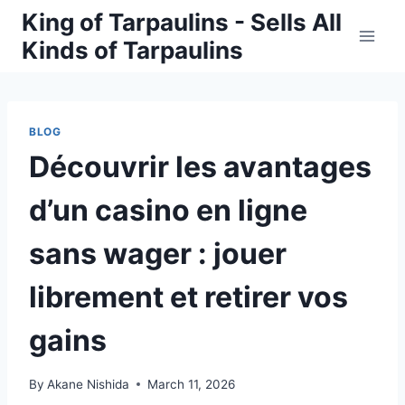
Skip
King of Tarpaulins - Sells All
to
Kinds of Tarpaulins
content
BLOG
Découvrir les avantages
d’un casino en ligne
sans wager : jouer
librement et retirer vos
gains
By
Akane Nishida
March 11, 2026