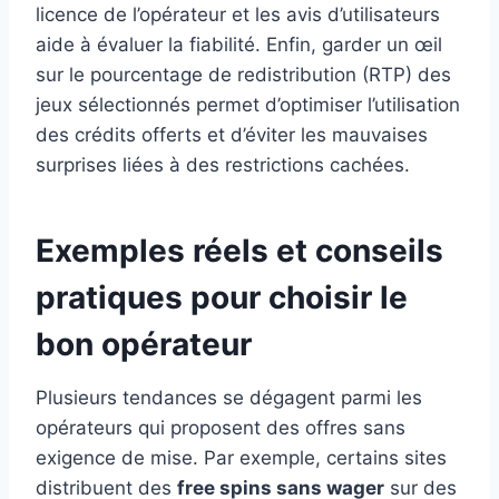
licence de l’opérateur et les avis d’utilisateurs
aide à évaluer la fiabilité. Enfin, garder un œil
sur le pourcentage de redistribution (RTP) des
jeux sélectionnés permet d’optimiser l’utilisation
des crédits offerts et d’éviter les mauvaises
surprises liées à des restrictions cachées.
Exemples réels et conseils
pratiques pour choisir le
bon opérateur
Plusieurs tendances se dégagent parmi les
opérateurs qui proposent des offres sans
exigence de mise. Par exemple, certains sites
distribuent des
free spins sans wager
sur des