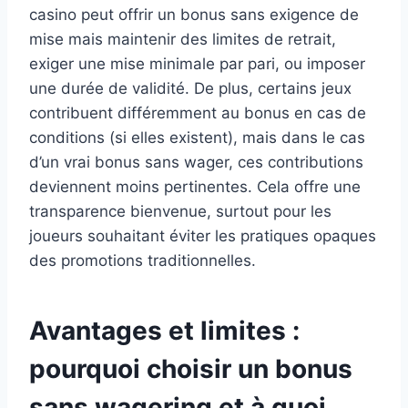
casino peut offrir un bonus sans exigence de
mise mais maintenir des limites de retrait,
exiger une mise minimale par pari, ou imposer
une durée de validité. De plus, certains jeux
contribuent différemment au bonus en cas de
conditions (si elles existent), mais dans le cas
d’un vrai bonus sans wager, ces contributions
deviennent moins pertinentes. Cela offre une
transparence bienvenue, surtout pour les
joueurs souhaitant éviter les pratiques opaques
des promotions traditionnelles.
Avantages et limites :
pourquoi choisir un bonus
sans wagering et à quoi