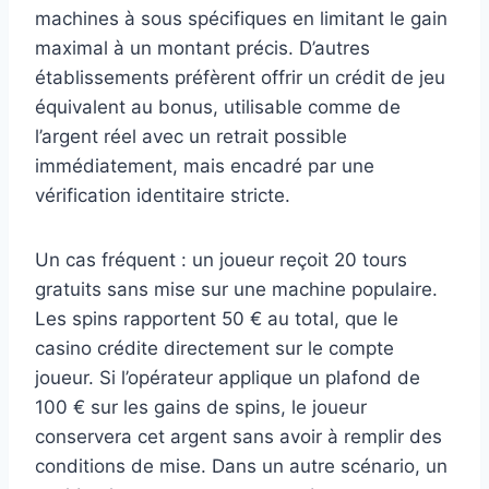
machines à sous spécifiques en limitant le gain
maximal à un montant précis. D’autres
établissements préfèrent offrir un crédit de jeu
équivalent au bonus, utilisable comme de
l’argent réel avec un retrait possible
immédiatement, mais encadré par une
vérification identitaire stricte.
Un cas fréquent : un joueur reçoit 20 tours
gratuits sans mise sur une machine populaire.
Les spins rapportent 50 € au total, que le
casino crédite directement sur le compte
joueur. Si l’opérateur applique un plafond de
100 € sur les gains de spins, le joueur
conservera cet argent sans avoir à remplir des
conditions de mise. Dans un autre scénario, un