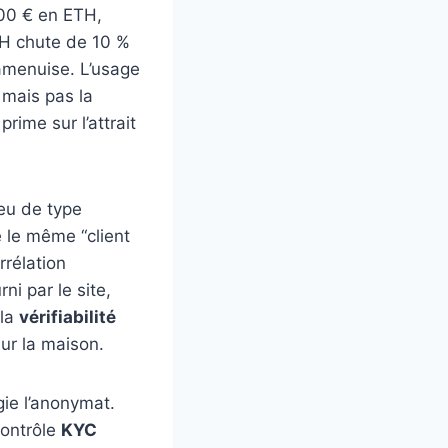
200 € en ETH,
TH chute de 10 %
’amenuise. L’usage
, mais pas la
prime sur l’attrait
jeu de type
e le même “client
rrélation
ni par le site,
 la
vérifiabilité
sur la maison.
gie l’anonymat.
contrôle
KYC