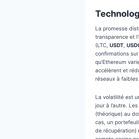
Technologi
La promesse dist
transparence et l
(LTC,
USDT
,
USD
confirmations sur
qu’Ethereum vari
accélèrent et réd
réseaux à faibles 
La volatilité est
jour à l’autre. Le
(théorique) au dol
cas, un portefeui
de récupération) 
compte casino pro