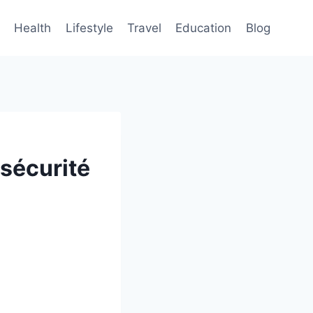
Health
Lifestyle
Travel
Education
Blog
 sécurité