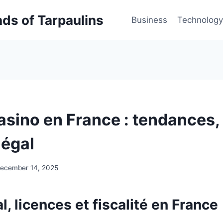
inds of Tarpaulins
Business
Technology
asino en France : tendances,
légal
ecember 14, 2025
l, licences et fiscalité en France