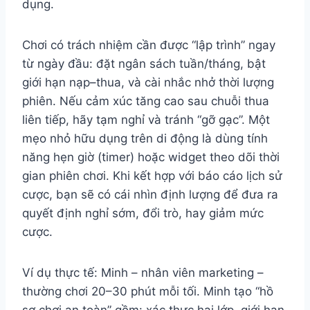
dụng.
Chơi có trách nhiệm cần được “lập trình” ngay
từ ngày đầu: đặt ngân sách tuần/tháng, bật
giới hạn nạp–thua, và cài nhắc nhở thời lượng
phiên. Nếu cảm xúc tăng cao sau chuỗi thua
liên tiếp, hãy tạm nghỉ và tránh “gỡ gạc”. Một
mẹo nhỏ hữu dụng trên di động là dùng tính
năng hẹn giờ (timer) hoặc widget theo dõi thời
gian phiên chơi. Khi kết hợp với báo cáo lịch sử
cược, bạn sẽ có cái nhìn định lượng để đưa ra
quyết định nghỉ sớm, đổi trò, hay giảm mức
cược.
Ví dụ thực tế: Minh – nhân viên marketing –
thường chơi 20–30 phút mỗi tối. Minh tạo “hồ
sơ chơi an toàn” gồm: xác thực hai lớp, giới hạn