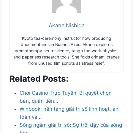
Akane Nishida
Kyoto tea-ceremony instructor now producing
documentaries in Buenos Aires. Akane explores
aromatherapy neuroscience, tango footwork physics,
and paperless research tools. She folds origami cranes
from unused film scripts as stress relief.
Related Posts:
Chơi Casino Trực Tuyến: Bí quyết chọn
bàn, quản tiền…
Winbook: nền tảng giải trí số linh hoạt, an
toàn và…
Sóng ngầm giải trí số: Sự trỗi dậy của sòng
bạc…