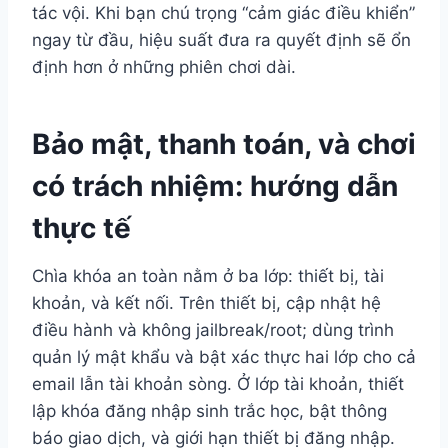
tác vội. Khi bạn chú trọng “cảm giác điều khiển”
ngay từ đầu, hiệu suất đưa ra quyết định sẽ ổn
định hơn ở những phiên chơi dài.
Bảo mật, thanh toán, và chơi
có trách nhiệm: hướng dẫn
thực tế
Chìa khóa an toàn nằm ở ba lớp: thiết bị, tài
khoản, và kết nối. Trên thiết bị, cập nhật hệ
điều hành và không jailbreak/root; dùng trình
quản lý mật khẩu và bật xác thực hai lớp cho cả
email lẫn tài khoản sòng. Ở lớp tài khoản, thiết
lập khóa đăng nhập sinh trắc học, bật thông
báo giao dịch, và giới hạn thiết bị đăng nhập.