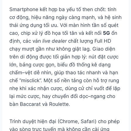
Smartphone kết hợp ba yếu tố then chốt: tính
cơ động, hiệu năng ngày càng mạnh, và hệ sinh
thái ứng dụng tối ưu. Với màn hình tần số quét
cao, chip xử lý đồ họa tối tân và kết nối
5G
ổn
định, các ván
live dealer
chất lượng Full HD
chạy mượt gần như không giật lag. Giao diện
trên di động được tối giản hợp lý: nút đặt cược
lớn, bảng cược gọn, biểu đồ thống kê dạng
chấm–vệt dễ nhìn, giúp thao tác nhanh và hạn
chế “misclick”. Một số nền tảng còn hỗ trợ rung
nhẹ khi xác nhận cược, dùng cử chỉ vuốt để lặp
lại mức cược, hay chuyển đổi dọc–ngang cho
bàn Baccarat và Roulette.
Trình duyệt hiện đại (Chrome, Safari) cho phép
vào sòng trực tuyến mà không cần cài ứng