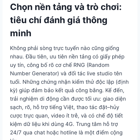
Chọn nền tảng và trò chơi:
tiêu chí đánh giá thông
minh
Không phải sòng trực tuyến nào cũng giống
nhau. Đầu tiên, ưu tiên nền tảng có giấy phép
uy tín, công bố rõ cơ chế RNG (Random
Number Generator) và đối tác live studio tên
tuổi. Những chứng nhận kiểm thử độc lập (định
kỳ) giúp đảm bảo kết quả công bằng. Kế đến,
trải nghiệm di động cần được tối ưu: giao diện
sạch, rõ, hỗ trợ tiếng Việt, thao tác đặt–hủy
cược trực quan, video ít trễ, và có chế độ tiết
kiệm dữ liệu khi dùng 4G. Trung tâm hỗ trợ
24/7 qua chat hoặc hotline là một điểm cộng