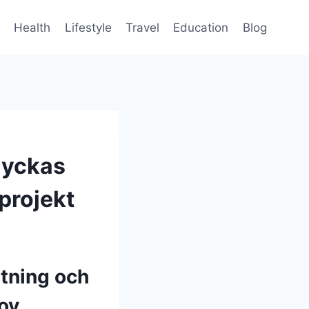
Health
Lifestyle
Travel
Education
Blog
lyckas
projekt
itning och
lov