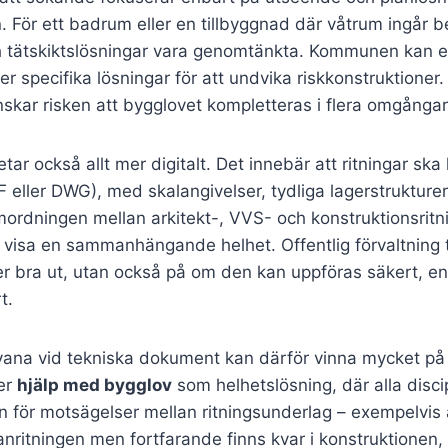
 För ett badrum eller en tillbyggnad där våtrum ingår 
 tätskiktslösningar vara genomtänkta. Kommunen kan ef
er specifika lösningar för att undvika riskkonstruktioner
inskar risken att bygglovet kompletteras i flera omgångar
r också allt mer digitalt. Det innebär att ritningar ska l
DF eller DWG), med skalangivelser, tydliga lagerstrukture
ordningen mellan arkitekt-, VVS- och konstruktionsritn
 visa en sammanhängande helhet. Offentlig förvaltning ti
 bra ut, utan också på om den kan uppföras säkert, ene
t.
ana vid tekniska dokument kan därför vinna mycket på a
er
hjälp med bygglov
som helhetslösning, där alla disc
n för motsägelser mellan ritningsunderlag – exempelvis
anritningen men fortfarande finns kvar i konstruktionen, e