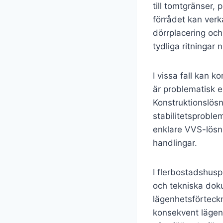
till tomtgränser, 
förrådet kan verka
dörrplacering och
tydliga ritningar
I vissa fall kan
är problematisk e
Konstruktionslösn
stabilitetsprobl
enklare VVS-lösni
handlingar.
I flerbostadshus
och tekniska doku
lägenhetsförteckn
konsekvent lägen