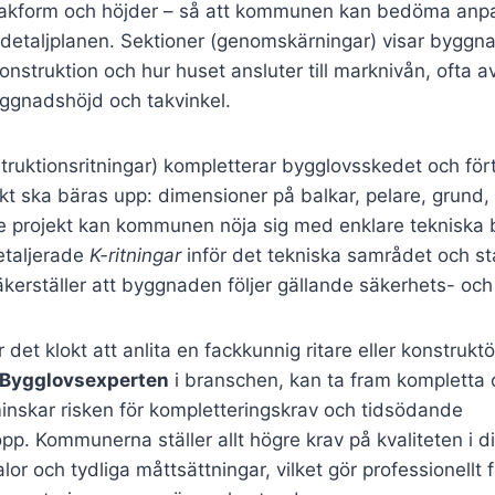
 takform och höjder – så att kommunen kan bedöma anpas
detaljplanen. Sektioner (genomskärningar) visar byggn
onstruktion och hur huset ansluter till marknivån, ofta 
gnadshöjd och takvinkel.
truktionsritningar) kompletterar bygglovsskedet och fört
t ska bäras upp: dimensioner på balkar, pelare, grund, 
are projekt kan kommunen nöja sig med enklare tekniska 
etaljerade
K-ritningar
inför det tekniska samrådet och s
äkerställer att byggnaden följer gällande säkerhets- och 
 det klokt att anlita en fackkunnig ritare eller konstruktö
Bygglovsexperten
i branschen, kan ta fram kompletta o
minskar risken för kompletteringskrav och tidsödande
. Kommunerna ställer allt högre krav på kvaliteten i digi
kalor och tydliga måttsättningar, vilket gör professionellt