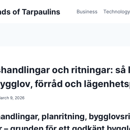
inds of Tarpaulins
Business
Technology
handlingar och ritningar: så 
ygglov, förråd och lägenhets
arch 9, 2026
ndlingar, planritning, bygglovsr
r – grunden för ett godkänt bygg