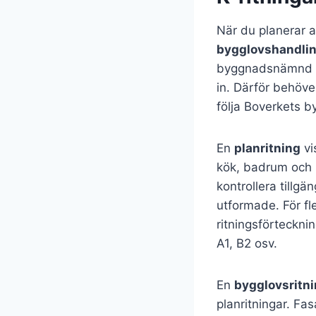
När du planerar a
bygglovshandli
byggnadsnämnd be
in. Därför behöve
följa Boverkets 
En
planritning
vi
kök, badrum och 
kontrollera tillgä
utformade. För f
ritningsförteckni
A1, B2 osv.
En
bygglovsritn
planritningar. Fa