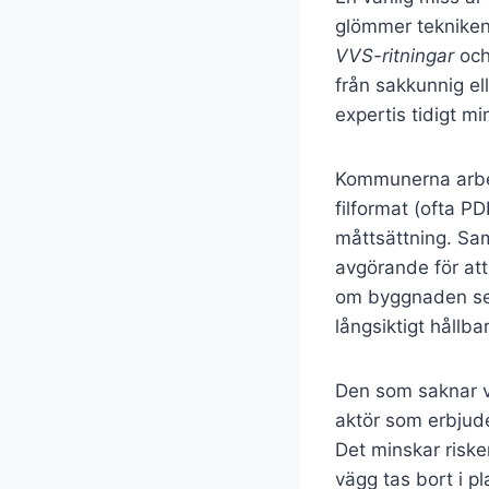
glömmer tekniken.
VVS-ritningar
och
från sakkunnig ell
expertis tidigt m
Kommunerna arbeta
filformat (ofta P
måttsättning. Sam
avgörande för att
om byggnaden ser
långsiktigt hållbar
Den som saknar v
aktör som erbjud
Det minskar riske
vägg tas bort i pl