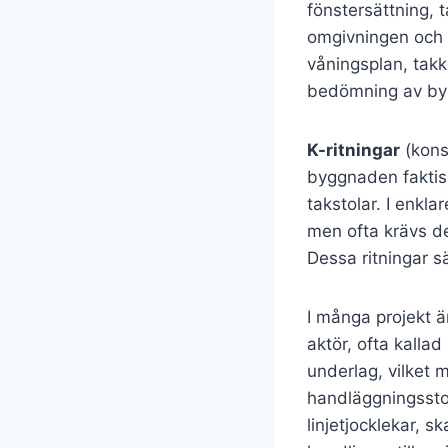
fönstersättning,
omgivningen och 
våningsplan, takk
bedömning av byg
K-ritningar
(kons
byggnaden faktisk
takstolar. I enkl
men ofta krävs d
Dessa ritningar s
I många projekt är
aktör, ofta kallad
underlag, vilket 
handläggningsstopp
linjetjocklekar, s