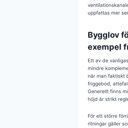
ventilationskana
uppfattas mer se
Bygglov fö
exempel f
Ett av de vanliga
mindre komplemen
när man faktiskt 
friggebod, attefa
Generellt finns m
höjd är strikt reg
För ett större för
ritningar gäller 