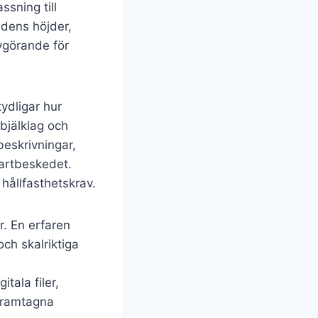
sning till
adens höjder,
avgörande för
ydligar hur
bjälklag och
beskrivningar,
tartbeskedet.
hållfasthetskrav.
r. En erfaren
ch skalriktiga
tala filer,
 framtagna