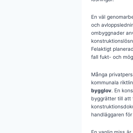
En väl genomarb
och avloppslednin
ombyggnader anvä
konstruktionslösn
Felaktigt planera
fall fukt- och mö
Många privatpers
kommunala riktlin
bygglov
. En kons
byggrätter till at
konstruktionsdok
handläggaren för 
En vanlig miss ä