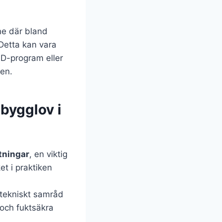
ine där bland
Detta kan vara
AD-program eller
nen.
 bygglov i
tningar
, en viktig
et i praktiken
tekniskt samråd
 och fuktsäkra