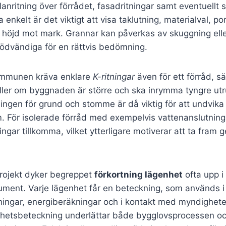
planritning över förrådet, fasadritningar samt eventuellt
 enkelt är det viktigt att visa taklutning, materialval, por
 höjd mot mark. Grannar kan påverkas av skuggning eller
 nödvändiga för en rättvis bedömning.
 kommunen kräva enklare
K-ritningar
även för ett förråd, s
ller om byggnaden är större och ska inrymma tyngre utr
ingen för grund och stomme är då viktig för att undvika 
em. För isolerade förråd med exempelvis vattenanslutni
ngar tillkomma, vilket ytterligare motiverar att ta fram
projekt dyker begreppet
förkortning lägenhet
ofta upp i
ment. Varje lägenhet får en beteckning, som används i p
ingar, energiberäkningar och i kontakt med myndigheter
hetsbeteckning underlättar både bygglovsprocessen o