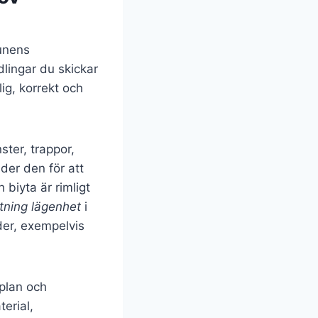
munens
lingar du skickar
ig, korrekt och
ster, trappor,
der den för att
 biyta är rimligt
tning lägenhet
i
der, exempelvis
splan och
erial,