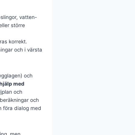
slingor, vatten-
ller större
ras korrekt.
ingar och i värsta
bygglagen) och
hjälp med
ljplan och
giberäkningar och
n föra dialog med
ning, men