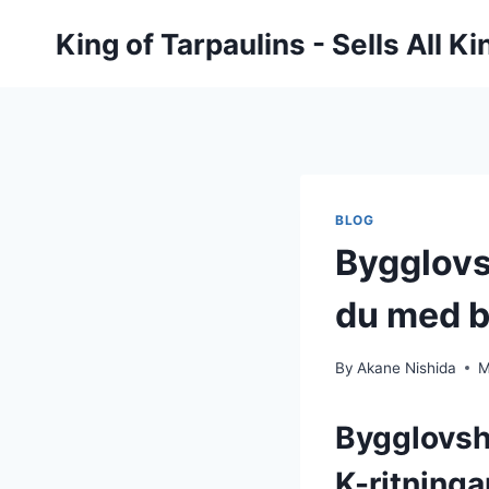
Skip
King of Tarpaulins - Sells All K
to
content
BLOG
Bygglovs
du med b
By
Akane Nishida
M
Bygglovsha
K-ritninga