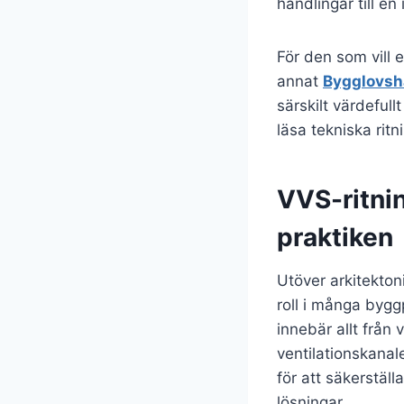
handlingar till e
För den som vill 
annat
Bygglovsh
särskilt värdeful
läsa tekniska ritn
VVS-ritnin
praktiken
Utöver arkitektoni
roll i många byggp
innebär allt från
ventilationskana
för att säkerstäl
lösningar.