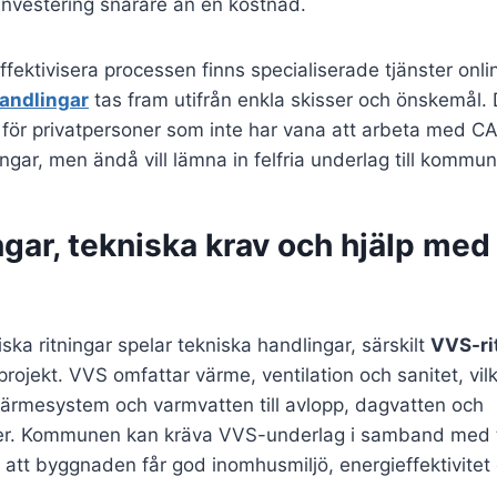
n investering snarare än en kostnad.
effektivisera processen finns specialiserade tjänster onl
andlingar
tas fram utifrån enkla skisser och önskemål. 
lt för privatpersoner som inte har vana att arbeta med C
ingar, men ändå vill lämna in felfria underlag till kommu
gar, tekniska krav och hjälp med
ska ritningar spelar tekniska handlingar, särskilt
VVS-ri
rojekt. VVS omfattar värme, ventilation och sanitet, vilk
 värmesystem och varmvatten till avlopp, dagvatten och
ler. Kommunen kan kräva VVS-underlag i samband med 
la att byggnaden får god inomhusmiljö, energieffektivitet