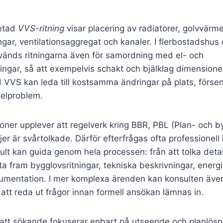
etad
VVS-ritning
visar placering av radiatorer, golvvärme
gar, ventilationsaggregat och kanaler. I flerbostadshus e
nds ritningarna även för samordning med el- och
ingar, så att exempelvis schakt och bjälklag dimensione
d VVS kan leda till kostsamma ändringar på plats, försen
gelproblem.
oner upplever att regelverk kring BBR, PBL (Plan- och 
jer är svårtolkade. Därför efterfrågas ofta professionell
ult kan guida genom hela processen: från att tolka deta
t ta fram bygglovsritningar, tekniska beskrivningar, ener
umentation. I mer komplexa ärenden kan konsulten äve
att reda ut frågor innan formell ansökan lämnas in.
r att sökande fokuserar enbart på utseende och planlös