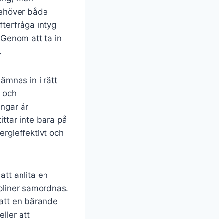
behöver både
terfråga intyg
. Genom att ta in
.
ämnas in i rätt
r och
ingar är
ttar inte bara på
rgieffektivt och
tt anlita en
ipliner samordnas.
 att en bärande
ller att