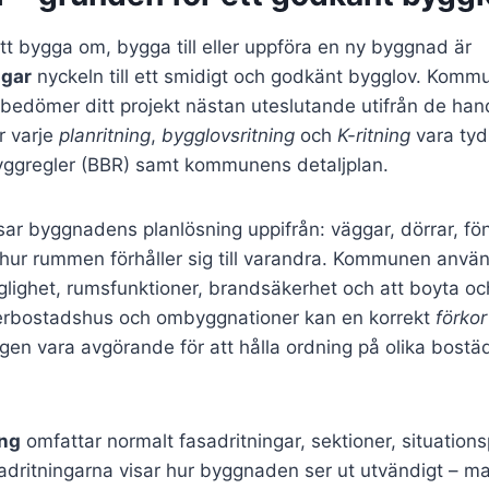
tt bygga om, bygga till eller uppföra en ny byggnad är
ngar
nyckeln till ett smidigt och godkänt bygglov. Kom
dömer ditt projekt nästan uteslutande utifrån de hand
r varje
planritning
,
bygglovsritning
och
K-ritning
vara tydl
byggregler (BBR) samt kommunens detaljplan.
sar byggnadens planlösning uppifrån: väggar, dörrar, fön
hur rummen förhåller sig till varandra. Kommunen använ
nglighet, rumsfunktioner, brandsäkerhet och att boyta och
lerbostadshus och ombyggnationer kan en korrekt
förkor
ngen vara avgörande för att hålla ordning på olika bostä
ing
omfattar normalt fasadritningar, sektioner, situation
sadritningarna visar hur byggnaden ser ut utvändigt – mat