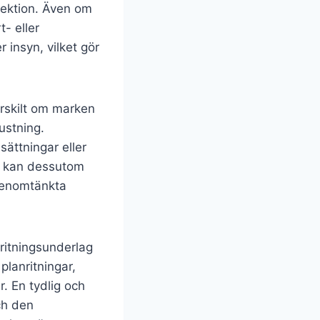
 sektion. Även om
t- eller
 insyn, vilket gör
ärskilt om marken
ustning.
sättningar eller
ng kan dessutom
 genomtänkta
 ritningsunderlag
lanritningar,
. En tydlig och
ch den