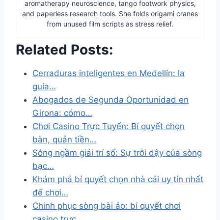
aromatherapy neuroscience, tango footwork physics,
and paperless research tools. She folds origami cranes
from unused film scripts as stress relief.
Related Posts:
Cerraduras inteligentes en Medellín: la
guía…
Abogados de Segunda Oportunidad en
Girona: cómo…
Chơi Casino Trực Tuyến: Bí quyết chọn
bàn, quản tiền…
Sóng ngầm giải trí số: Sự trỗi dậy của sòng
bạc…
Khám phá bí quyết chọn nhà cái uy tín nhất
để chơi…
Chinh phục sòng bài ảo: bí quyết chơi
casino trực…