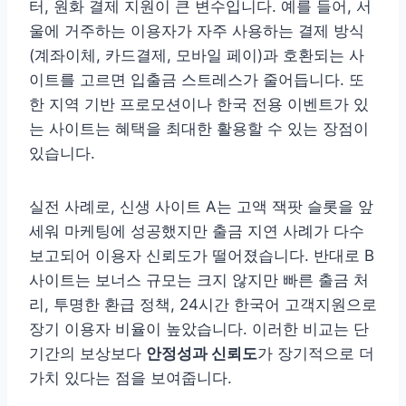
터, 원화 결제 지원이 큰 변수입니다. 예를 들어, 서
울에 거주하는 이용자가 자주 사용하는 결제 방식
(계좌이체, 카드결제, 모바일 페이)과 호환되는 사
이트를 고르면 입출금 스트레스가 줄어듭니다. 또
한 지역 기반 프로모션이나 한국 전용 이벤트가 있
는 사이트는 혜택을 최대한 활용할 수 있는 장점이
있습니다.
실전 사례로, 신생 사이트 A는 고액 잭팟 슬롯을 앞
세워 마케팅에 성공했지만 출금 지연 사례가 다수
보고되어 이용자 신뢰도가 떨어졌습니다. 반대로 B
사이트는 보너스 규모는 크지 않지만 빠른 출금 처
리, 투명한 환급 정책, 24시간 한국어 고객지원으로
장기 이용자 비율이 높았습니다. 이러한 비교는 단
기간의 보상보다
안정성과 신뢰도
가 장기적으로 더
가치 있다는 점을 보여줍니다.