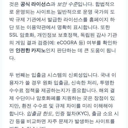
것은
공식 라이선스
과
보안 수준
입니다. 합법적으
로 운영되는 사이트는 일반적으로 운영 국가의 도
박 규제 기관에서 발급한 라이선스를 홈페이지 하
단 또는 이용약관에서 명확히 표시합니다. 또한
SSL 암호화, 개인정보 보호정책, 독립된 감사 기관
의 게임 결과 검증(예: eCOGRA 등) 여부를 확인하
면
안전한 카지노
인지 판단하는 데 큰 도움이 됩니
다.
두 번째는 입출금 시스템의 신뢰성입니다. 국내 이
용자가 쓸 경우 원화 입출금, 신속한 처리, 투명한
수수료 정책을 제공하는지가 중요합니다. 해외 결
제 수단이나 암호화폐를 지원하는 곳은 장점이 있
지만, 환전 수수료 및 규제 차이를 미리 이해해야
합니다.
입출금 한도
, 인증 절차(KYC), 출금 소요 시
간 등을 비교하면 자주 문제가 발생하는 사이트를