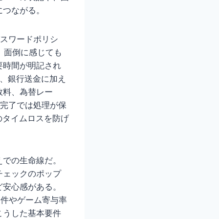
につながる。
パスワードポリシ
、面倒に感じても
要時間が明記され
ド、銀行送金に加え
数料、為替レー
未完了では処理が保
のタイムロスを防げ
えでの生命線だ。
チェックのポップ
ど安心感がある。
条件やゲーム寄与率
こうした基本要件