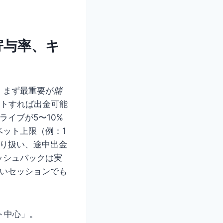
寄与率、キ
。まず最重要が
賭
ットすれば出金可能
ライブが5〜10%
ット上限（例：1
取り扱い、途中出金
ッシュバックは実
荒いセッションでも
ト中心」。