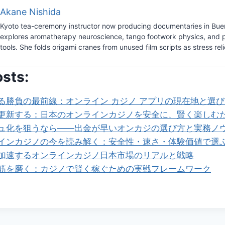
Akane Nishida
Kyoto tea-ceremony instructor now producing documentaries in Bue
explores aromatherapy neuroscience, tango footwork physics, and 
tools. She folds origami cranes from unused film scripts as stress reli
osts:
る勝負の最前線：オンライン カジノ アプリの現在地と選び
更新する：日本のオンラインカジノを安全に、賢く楽しむ
ュ化を狙うなら——出金が早いオンカジの選び方と実務ノ
インカジノの今を読み解く：安全性・速さ・体験価値で選
加速するオンラインカジノ日本市場のリアルと戦略
筋を磨く：カジノで賢く稼ぐための実戦フレームワーク