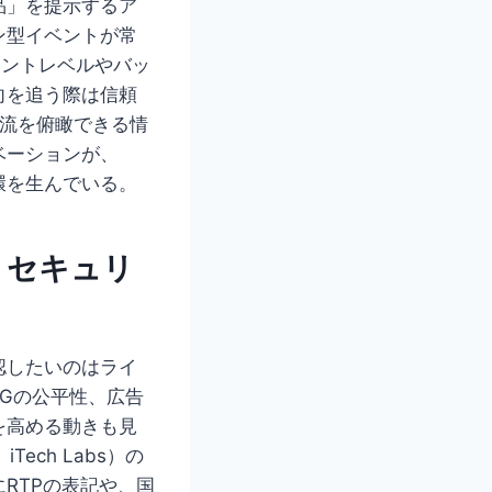
品」を提示するア
ン型イベントが常
ウントレベルやバッ
向を追う際は信頼
流を俯瞰できる情
ベーションが、
環を生んでいる。
、セキュリ
認したいのはライ
NGの公平性、広告
を高める動きも見
ch Labs）の
RTPの表記や、国