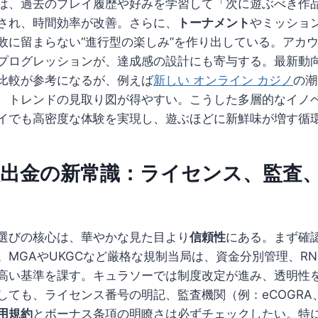
は、過去のプレイ履歴や好みを学習して「次に遊ぶべき作
され、時間効率が改善。さらに、
トーナメント
やミッショ
敗に留まらない“進行型の楽しみ”を作り出している。アカ
プログレッションが、達成感の設計にも寄与する。最新動
比較が参考になるが、例えば
新しい オンライン カジノ
の潮
、トレンドの見取り図が得やすい。こうした多層的なイノ
イでも高密度な体験を実現し、遊ぶほどに新鮮味が増す循
入出金の新常識：ライセンス、監査
選びの核心は、華やかな見た目より
信頼性
にある。まず確
。MGAやUKGCなど厳格な規制当局は、資金分別管理、R
高い基準を課す。キュラソーでは制度改定が進み、透明性
ても、ライセンス番号の明記、監査機関（例：eCOGRA、iTe
用規約
とボーナス条項の明瞭さは必ずチェックしたい。特に