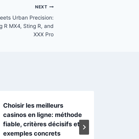
NEXT
eets Urban Precision:
ng R MX4, Sting R, and
XXX Pro
Choisir les meilleurs
Trouver
casinos en ligne: méthode
guide p
fiable, critères décisifs et
meilleu
exemples concrets
By
Akane N