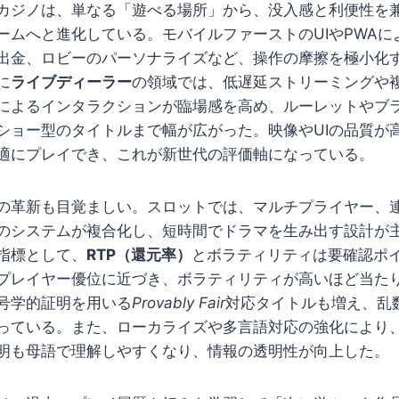
カジノは、単なる「遊べる場所」から、没入感と利便性を
ームへと進化している。モバイルファーストのUIやPWAに
出金、ロビーのパーソナライズなど、操作の摩擦を極小化
に
ライブディーラー
の領域では、低遅延ストリーミングや
によるインタラクションが臨場感を高め、ルーレットやブ
ショー型のタイトルまで幅が広がった。映像やUIの品質が
適にプレイでき、これが新世代の評価軸になっている。
の革新も目覚ましい。スロットでは、マルチプライヤー、
のシステムが複合化し、短時間でドラマを生み出す設計が
指標として、
RTP（還元率）
とボラティリティは要確認ポイ
プレイヤー優位に近づき、ボラティリティが高いほど当た
号学的証明を用いる
Provably Fair
対応タイトルも増え、乱
っている。また、ローカライズや多言語対応の強化により
明も母語で理解しやすくなり、情報の透明性が向上した。