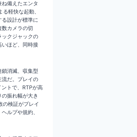
兼ね備えたエンタ
よる軽快な起動、
する設計が標準に
複数カメラの切
ラックジャックの
高いほど、同時接
連鎖消滅、収集型
主流だ。プレイの
ントで、RTPが高
りの振れ幅が大き
数の検証がプレイ
、ヘルプや規約、