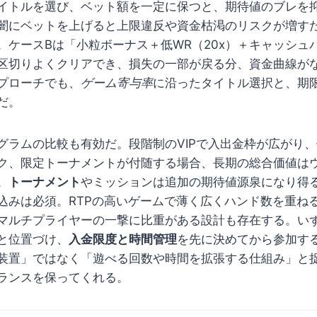
のタイトルを選び、ベット額を一定に保つと、期待値のブレを
闇にベットを上げると上限違反や資金枯渇のリスクが増す
。ケースBは「小粒ボーナス＋低WR（20x）＋キャッシュ
区切りよくクリアでき、損失の一部が戻る分、資金曲線が
プローチでも、
ゲーム寄与率
に沿ったタイトル選択と、期
だ。
グラムの比較も有効だ。段階制のVIPで入出金枠が広がり
ク、限定トーナメントが付随する場合、長期の総合価値は
。
トーナメント
やミッションは追加の期待値源泉になり得
込みは必須。RTPの高いゲームで薄く広くハンド数を重ね
マルチプライヤーの一撃に比重がある設計も存在する。い
と位置づけ、
入金限度と時間管理
を先に決めてから参加す
装置」ではなく「遊べる回数や時間を拡張する仕組み」と
ランスを保ってくれる。