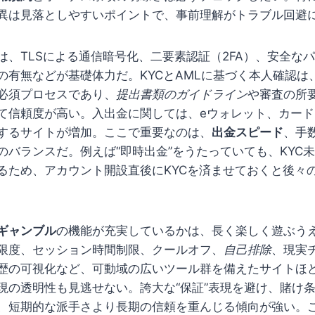
異は見落としやすいポイントで、事前理解がトラブル回避
は、TLSによる通信暗号化、二要素認証（2FA）、安全な
の有無などが基礎体力だ。KYCとAMLに基づく本人確認は
必須プロセスであり、
提出書類のガイドライン
や審査の所
て信頼度が高い。入出金に関しては、eウォレット、カー
するサイトが増加。ここで重要なのは、
出金スピード
、手
のバランスだ。例えば“即時出金”をうたっていても、KYC
るため、アカウント開設直後にKYCを済ませておくと後々
ギャンブル
の機能が充実しているかは、長く楽しく遊ぶう
限度、セッション時間制限、クールオフ、
自己排除
、現実
歴の可視化など、可動域の広いツール群を備えたサイトほ
現の透明性も見逃せない。誇大な“保証”表現を避け、賭け
、短期的な派手さより長期の信頼を重んじる傾向が強い。