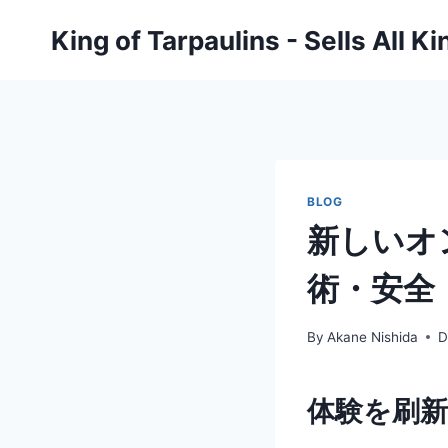
Skip
King of Tarpaulins - Sells All K
to
content
BLOG
新しいオ
術・安全
By
Akane Nishida
D
体験を刷