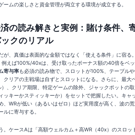
ゲームの楽しさと資金管理が両立する環境が成立する。
経済の読み解きと実例：賭け条件、
バックのリアル
だが、真価は表面的な金額ではなく「使える条件」に宿る
、例えば100%/40xは、受け取ったボーナス額の40倍をベ
ム寄与率
も必須の読み物で、スロットが100%、テーブルや
、クリアの主戦場は自ずとスロットになる。さらに、最大ベ
ル）、クリア期限、特定ゲームの除外、ジャックポットの
ィッキーかスティッキーか）をセットで把握したい。キャ
め、WRが低い（あるいはゼロ）ほど実用度が高く、波の
ールに寄与する。
う。ケースAは「高額ウェルカム＋高WR（40x）のスロッ