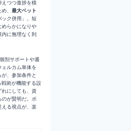
抑えつつ進捗を積
ため、
最大ベット
バック併用」。短
なめらかになりや
限内に無理なく到
、個別サポートや週
ウェルカム単体を
るが、参加条件と
る戦術が機能する設
ずれにしても、資
るのが賢明だ。ボ
捉える視点が、楽