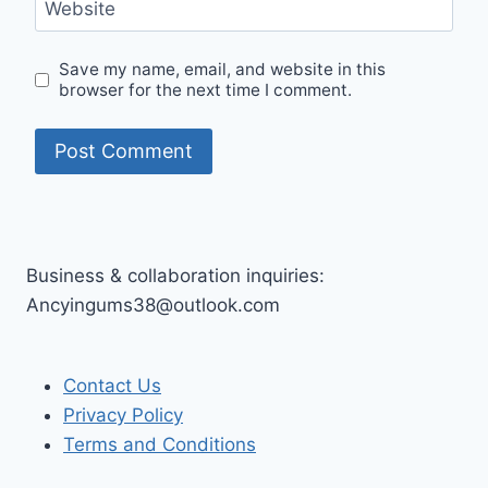
Website
Save my name, email, and website in this
browser for the next time I comment.
Business & collaboration inquiries:
Ancyingums38@outlook.com
Contact Us
Privacy Policy
Terms and Conditions