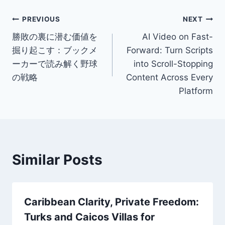
Post
PREVIOUS
NEXT
勝敗の裏に潜む価値を
AI Video on Fast-
navigation
掘り起こす：ブックメ
Forward: Turn Scripts
ーカーで読み解く野球
into Scroll-Stopping
の戦略
Content Across Every
Platform
Similar Posts
Caribbean Clarity, Private Freedom:
Turks and Caicos Villas for