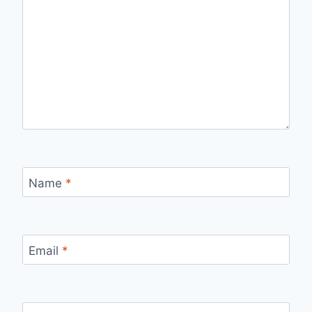
Name
*
Email
*