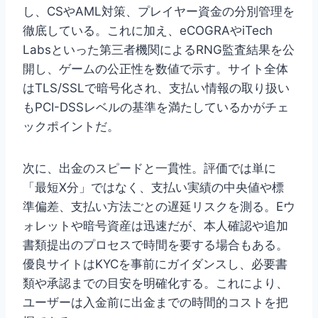
し、CSやAML対策、プレイヤー資金の分別管理を
徹底している。これに加え、eCOGRAやiTech
Labsといった第三者機関によるRNG監査結果を公
開し、ゲームの公正性を数値で示す。サイト全体
はTLS/SSLで暗号化され、支払い情報の取り扱い
もPCI-DSSレベルの基準を満たしているかがチェ
ックポイントだ。
次に、出金のスピードと一貫性。評価では単に
「最短X分」ではなく、支払い実績の中央値や標
準偏差、支払い方法ごとの遅延リスクを測る。Eウ
ォレットや暗号資産は迅速だが、本人確認や追加
書類提出のプロセスで時間を要する場合もある。
優良サイトはKYCを事前にガイダンスし、必要書
類や承認までの目安を明確化する。これにより、
ユーザーは入金前に出金までの時間的コストを把