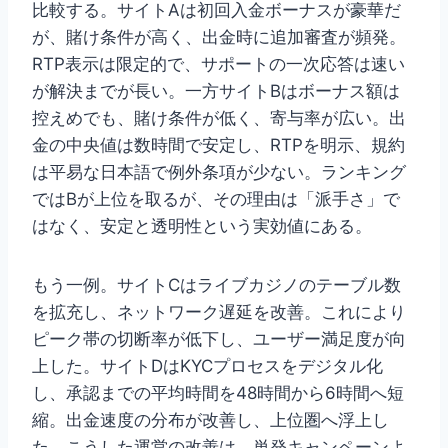
比較する。サイトAは初回入金ボーナスが豪華だ
が、賭け条件が高く、出金時に追加審査が頻発。
RTP表示は限定的で、サポートの一次応答は速い
が解決までが長い。一方サイトBはボーナス額は
控えめでも、賭け条件が低く、寄与率が広い。出
金の中央値は数時間で安定し、RTPを明示、規約
は平易な日本語で例外条項が少ない。ランキング
ではBが上位を取るが、その理由は「派手さ」で
はなく、安定と透明性という実効値にある。
もう一例。サイトCはライブカジノのテーブル数
を拡充し、ネットワーク遅延を改善。これにより
ピーク帯の切断率が低下し、ユーザー満足度が向
上した。サイトDはKYCプロセスをデジタル化
し、承認までの平均時間を48時間から6時間へ短
縮。出金速度の分布が改善し、上位圏へ浮上し
た。こうした運営の改善は、単発キャンペーンよ