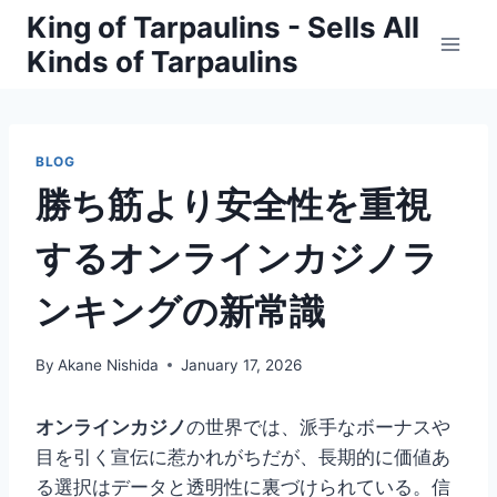
Skip
King of Tarpaulins - Sells All
to
Kinds of Tarpaulins
content
BLOG
勝ち筋より安全性を重視
するオンラインカジノラ
ンキングの新常識
By
Akane Nishida
January 17, 2026
オンラインカジノ
の世界では、派手なボーナスや
目を引く宣伝に惹かれがちだが、長期的に価値あ
る選択はデータと透明性に裏づけられている。信