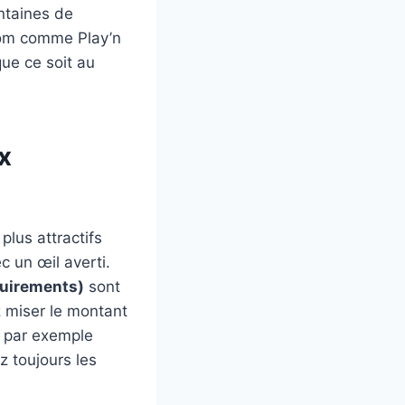
ntaines de
enom comme Play’n
que ce soit au
x
lus attractifs
c un œil averti.
quirements)
sont
 miser le montant
, par exemple
z toujours les