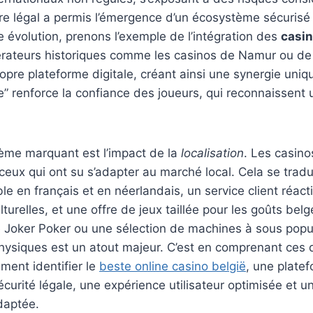
dre légal a permis l’émergence d’un écosystème sécurisé 
te évolution, prenons l’exemple de l’intégration des
casin
érateurs historiques comme les casinos de Namur ou de
opre plateforme digitale, créant ainsi une synergie uniq
” renforce la confiance des joueurs, qui reconnaissent
ème marquant est l’impact de la
localisation
. Les casino
ceux qui ont su s’adapter au marché local. Cela se tradu
ble en français et en néerlandais, un service client réac
ulturelles, et une offre de jeux taillée pour les goûts be
 Joker Poker ou une sélection de machines à sous popul
hysiques est un atout majeur. C’est en comprenant ces
ement identifier le
beste online casino belgië
, une platef
écurité légale, une expérience utilisateur optimisée et u
daptée.