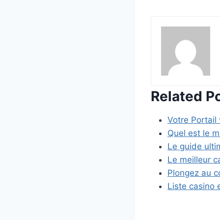
Related P
Votre Portail
Quel est le m
Le guide ulti
Le meilleur c
Plongez au c
Liste casino 