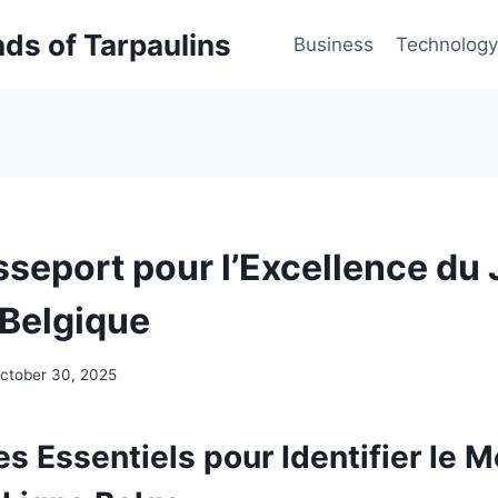
inds of Tarpaulins
Business
Technology
sseport pour l’Excellence du 
 Belgique
ctober 30, 2025
es Essentiels pour Identifier le M