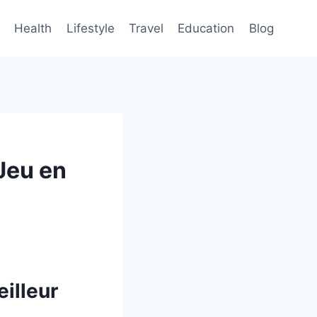
Health
Lifestyle
Travel
Education
Blog
Jeu en
eilleur