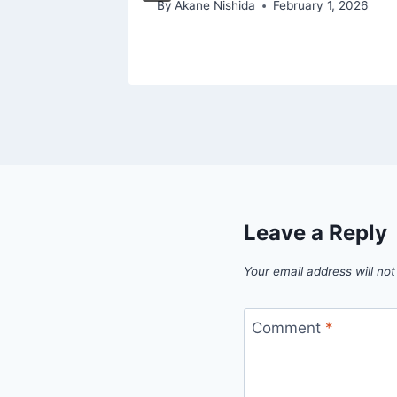
By
Akane Nishida
February 1, 2026
r 21, 2025
Leave a Reply
Your email address will not
Comment
*