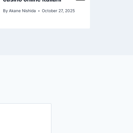
By
Akane N
By
Akane Nishida
October 27, 2025