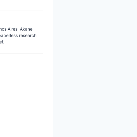
nos Aires. Akane
paperless research
ef.