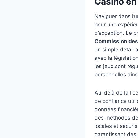
Casino en
Naviguer dans l’u
pour une expérien
d’exception. Le pr
Commission des
un simple détail a
avec la législatio
les jeux sont ré
personnelles ain
Au-delà de la lic
de confiance util
données financièr
des méthodes de 
locales et sécur
garantissant des d