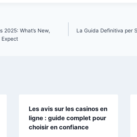
s 2025: What’s New,
La Guida Definitiva per S
o Expect
Les avis sur les casinos en
ligne : guide complet pour
choisir en confiance