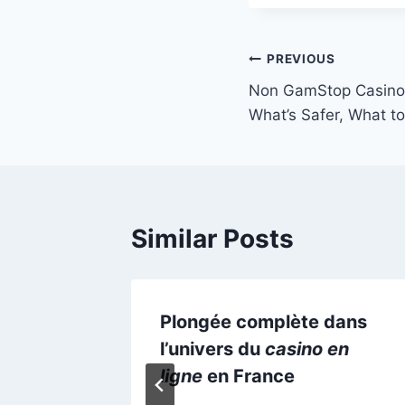
Post
PREVIOUS
Non GamStop Casino
navigation
What’s Safer, What t
Similar Posts
empre
Plongée complète dans
eta alla
l’univers du
casino en
ligne
en France
lano