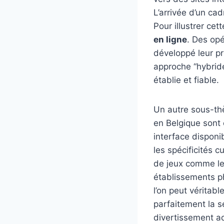
L’arrivée d’un ca
Pour illustrer cet
en ligne
. Des op
développé leur pr
approche “hybride
établie et fiable.
Un autre sous-th
en Belgique sont 
interface disponi
les spécificités c
de jeux comme le
établissements p
l’on peut véritabl
parfaitement la s
divertissement a