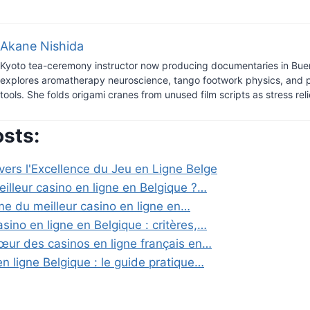
Akane Nishida
Kyoto tea-ceremony instructor now producing documentaries in Bue
explores aromatherapy neuroscience, tango footwork physics, and 
tools. She folds origami cranes from unused film scripts as stress reli
osts:
 vers l'Excellence du Jeu en Ligne Belge
eilleur casino en ligne en Belgique ?…
me du meilleur casino en ligne en…
asino en ligne en Belgique : critères,…
œur des casinos en ligne français en…
en ligne Belgique : le guide pratique…