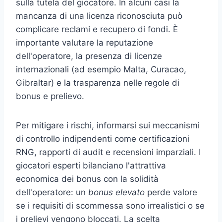
sulla tutela del giocatore. In alcuni casi la
mancanza di una licenza riconosciuta può
complicare reclami e recupero di fondi. È
importante valutare la reputazione
dell'operatore, la presenza di licenze
internazionali (ad esempio Malta, Curacao,
Gibraltar) e la trasparenza nelle regole di
bonus e prelievo.
Per mitigare i rischi, informarsi sui meccanismi
di controllo indipendenti come certificazioni
RNG, rapporti di audit e recensioni imparziali. I
giocatori esperti bilanciano l'attrattiva
economica dei bonus con la solidità
dell'operatore: un
bonus elevato
perde valore
se i requisiti di scommessa sono irrealistici o se
i prelievi vengono bloccati. La scelta