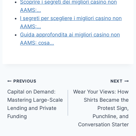
Scoprire i segreti dei migliori casino non
AAMS:…
I segreti per scegliere i migliori casino non
AAMS:…
Guida approfondita ai migliori casino non
AAMS: cosa…
Post
PREVIOUS
NEXT
Capital on Demand:
Wear Your Views: How
navigation
Mastering Large-Scale
Shirts Became the
Lending and Private
Protest Sign,
Funding
Punchline, and
Conversation Starter