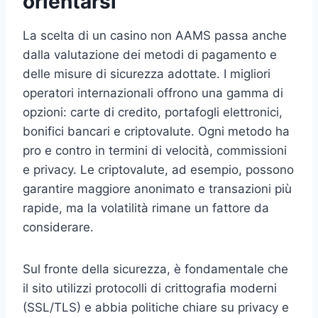
orientarsi
La scelta di un casino non AAMS passa anche
dalla valutazione dei metodi di pagamento e
delle misure di sicurezza adottate. I migliori
operatori internazionali offrono una gamma di
opzioni: carte di credito, portafogli elettronici,
bonifici bancari e criptovalute. Ogni metodo ha
pro e contro in termini di velocità, commissioni
e privacy. Le criptovalute, ad esempio, possono
garantire maggiore anonimato e transazioni più
rapide, ma la volatilità rimane un fattore da
considerare.
Sul fronte della sicurezza, è fondamentale che
il sito utilizzi protocolli di crittografia moderni
(SSL/TLS) e abbia politiche chiare su privacy e