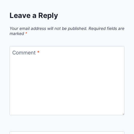
Leave a Reply
Your email address will not be published.
Required fields are
marked
*
Comment
*