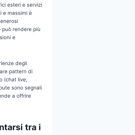
ci esteri e servizi
mi e massimi è
generosi
he può rendere più
sioni e
rienze degli
lare pattern di
o (chat live,
spute sono segnali
ende a offrire
tarsi tra i