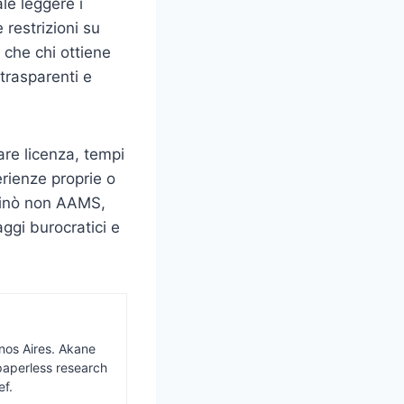
le leggere i
 restrizioni su
 che chi ottiene
 trasparenti e
are licenza, tempi
rienze proprie o
sinò non AAMS,
ggi burocratici e
nos Aires. Akane
paperless research
ef.