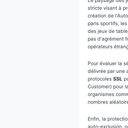
Le paysage des j
stricte visant à p
création de l'Aut
paris sportifs, le
des jeux de table
pas d'agrément f
opérateurs étrang
Pour évaluer la sé
délivrée par une a
protocoles
SSL
po
Customer) pour la
organismes comme
nombres aléatoire
Enfin, la protecti
auto-exclusion, o