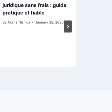
juridique sans frais : guide
Profit:
pratique et fiable
Flipper
Deal Sc
By
Akane Nishida
January 28, 2026
World T
By
Akane N