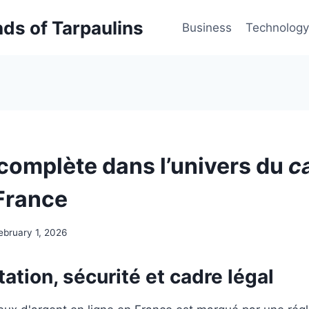
inds of Tarpaulins
Business
Technology
complète dans l’univers du
c
France
ebruary 1, 2026
tion, sécurité et cadre légal