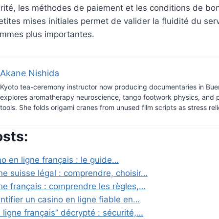
rité, les méthodes de paiement et les conditions de bonu
tites mises initiales permet de valider la fluidité du ser
mmes plus importantes.
Akane Nishida
Kyoto tea-ceremony instructor now producing documentaries in Bue
explores aromatherapy neuroscience, tango footwork physics, and 
tools. She folds origami cranes from unused film scripts as stress reli
osts:
no en ligne français : le guide…
ne suisse légal : comprendre, choisir…
ne français : comprendre les règles,…
ifier un casino en ligne fiable en…
 ligne français” décrypté : sécurité,…