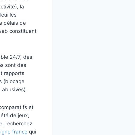
tivité), la
euilles
s délais de
 web constituent
ble 24/7, des
és sont des
et rapports
s (blocage
s abusives).
comparatifs et
iété de jeux,
le, recherchez
ligne france
qui