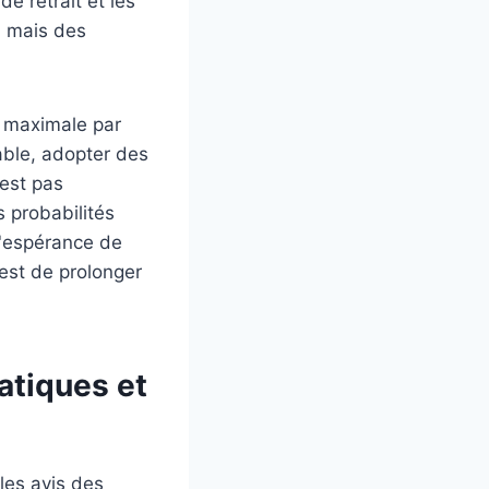
e retrait et les
, mais des
se maximale par
table, adopter des
est pas
 probabilités
l'espérance de
 est de prolonger
ratiques et
 les avis des