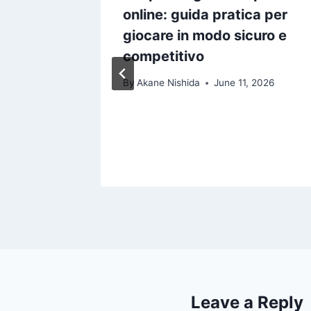
gne
online: guida pratica per
giocare in modo sicuro e
s
competitivo
2026
By
Akane Nishida
June 11, 2026
Leave a Reply