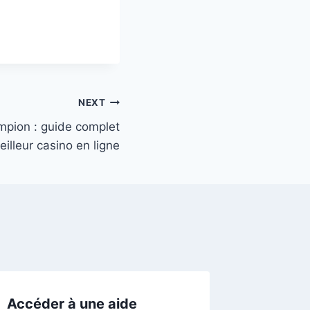
NEXT
ampion : guide complet
eilleur casino en ligne
Accéder à une aide
Turn Hi