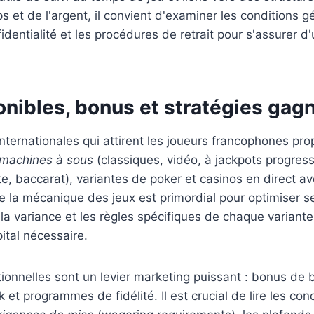
s et de l'argent, il convient d'examiner les conditions g
fidentialité et les procédures de retrait pour s'assurer 
.
onibles, bonus et stratégies gag
nternationales qui attirent les joueurs francophones pr
machines à sous
(classiques, vidéo, à jackpots progressi
tte, baccarat), variantes de poker et casinos en direct a
 la mécanique des jeux est primordial pour optimiser s
 la variance et les règles spécifiques de chaque variante
pital nécessaire.
ionnelles sont un levier marketing puissant : bonus de 
 et programmes de fidélité. Il est crucial de lire les cond