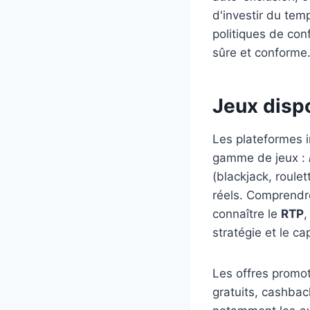
d'investir du temp
politiques de con
sûre et conforme
Jeux disp
Les plateformes i
gamme de jeux :
(blackjack, roule
réels. Comprendre
connaître le
RTP
,
stratégie et le ca
Les offres promot
gratuits, cashback