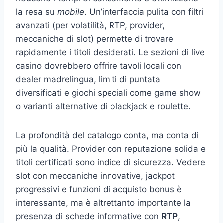
la resa su
mobile
. Un’interfaccia pulita con filtri
avanzati (per volatilità, RTP, provider,
meccaniche di slot) permette di trovare
rapidamente i titoli desiderati. Le sezioni di live
casino dovrebbero offrire tavoli locali con
dealer madrelingua, limiti di puntata
diversificati e giochi speciali come game show
o varianti alternative di blackjack e roulette.
La profondità del catalogo conta, ma conta di
più la qualità. Provider con reputazione solida e
titoli certificati sono indice di sicurezza. Vedere
slot con meccaniche innovative, jackpot
progressivi e funzioni di acquisto bonus è
interessante, ma è altrettanto importante la
presenza di schede informative con
RTP
,