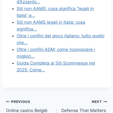
d’Azzardo…
Siti non AAMS: cosa significa “legali in
Italia” e…
Siti non AAMS legali in Italia: cosa
significa…
Oltre i confini del gioco italiano: tutto quello
che…
Oltre i confini ADM: come riconoscere i
migliori…
Guida Completa ai Siti Scommesse nel
2025: Come…
Post
PREVIOUS
NEXT
Online casino België:
Defense That Matters: