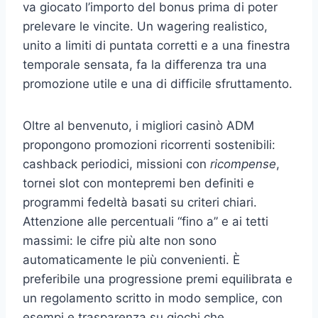
va giocato l’importo del bonus prima di poter
prelevare le vincite. Un wagering realistico,
unito a limiti di puntata corretti e a una finestra
temporale sensata, fa la differenza tra una
promozione utile e una di difficile sfruttamento.
Oltre al benvenuto, i migliori casinò ADM
propongono promozioni ricorrenti sostenibili:
cashback periodici, missioni con
ricompense
,
tornei slot con montepremi ben definiti e
programmi fedeltà basati su criteri chiari.
Attenzione alle percentuali “fino a” e ai tetti
massimi: le cifre più alte non sono
automaticamente le più convenienti. È
preferibile una progressione premi equilibrata e
un regolamento scritto in modo semplice, con
esempi e trasparenza su giochi che