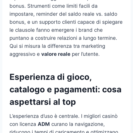
bonus. Strumenti come limiti facili da
impostare, reminder del saldo reale vs. saldo
bonus, e un supporto clienti capace di spiegare
le clausole fanno emergere i brand che
puntano a costruire relazioni a lungo termine.
Qui si misura la differenza tra marketing
aggressivo e
valore reale
per l’utente.
Esperienza di gioco,
catalogo e pagamenti: cosa
aspettarsi al top
L’esperienza d’uso è centrale. I migliori casinò
con licenza
ADM
curano la navigazione,
riducono i tempi di caricamento e ottimizzano