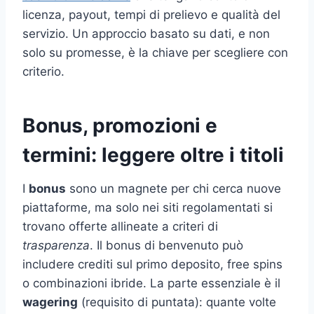
licenza, payout, tempi di prelievo e qualità del
servizio. Un approccio basato su dati, e non
solo su promesse, è la chiave per scegliere con
criterio.
Bonus, promozioni e
termini: leggere oltre i titoli
I
bonus
sono un magnete per chi cerca nuove
piattaforme, ma solo nei siti regolamentati si
trovano offerte allineate a criteri di
trasparenza
. Il bonus di benvenuto può
includere crediti sul primo deposito, free spins
o combinazioni ibride. La parte essenziale è il
wagering
(requisito di puntata): quante volte