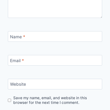
Name
*
Email
*
Website
Save my name, email, and website in this
browser for the next time I comment.