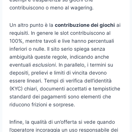
contribuiscono o meno al wagering.
Un altro punto è la
contribuzione dei giochi
ai
requisiti. In genere le slot contribuiscono al
100%, mentre tavoli e live hanno percentuali
inferiori o nulle. Il sito serio spiega senza
ambiguità queste regole, indicando anche
eventuali
esclusioni
. In parallelo, i termini su
depositi, prelievi e limiti di vincita devono
essere lineari. Tempi di verifica dell’identità
(KYC) chiari, documenti accettati e tempistiche
standard dei pagamenti sono elementi che
riducono frizioni e sorprese.
Infine, la qualità di un’offerta si vede quando
l’operatore incoraggia un uso responsabile dei