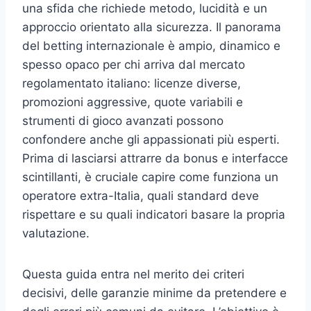
una sfida che richiede metodo, lucidità e un
approccio orientato alla sicurezza. Il panorama
del betting internazionale è ampio, dinamico e
spesso opaco per chi arriva dal mercato
regolamentato italiano: licenze diverse,
promozioni aggressive, quote variabili e
strumenti di gioco avanzati possono
confondere anche gli appassionati più esperti.
Prima di lasciarsi attrarre da bonus e interfacce
scintillanti, è cruciale capire come funziona un
operatore extra-Italia, quali standard deve
rispettare e su quali indicatori basare la propria
valutazione.
Questa guida entra nel merito dei criteri
decisivi, delle garanzie minime da pretendere e