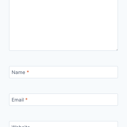
Name
*
Email
*