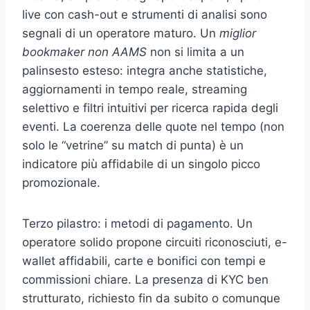
live con cash-out e strumenti di analisi sono
segnali di un operatore maturo. Un
miglior
bookmaker non AAMS
non si limita a un
palinsesto esteso: integra anche statistiche,
aggiornamenti in tempo reale, streaming
selettivo e filtri intuitivi per ricerca rapida degli
eventi. La coerenza delle quote nel tempo (non
solo le “vetrine” su match di punta) è un
indicatore più affidabile di un singolo picco
promozionale.
Terzo pilastro: i metodi di pagamento. Un
operatore solido propone circuiti riconosciuti, e-
wallet affidabili, carte e bonifici con tempi e
commissioni chiare. La presenza di KYC ben
strutturato, richiesto fin da subito o comunque