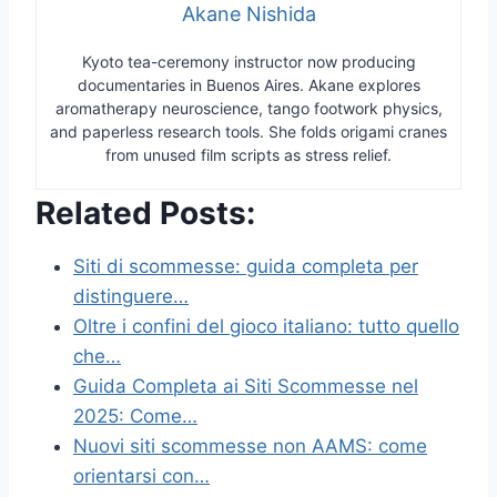
Akane Nishida
Kyoto tea-ceremony instructor now producing
documentaries in Buenos Aires. Akane explores
aromatherapy neuroscience, tango footwork physics,
and paperless research tools. She folds origami cranes
from unused film scripts as stress relief.
Related Posts:
Siti di scommesse: guida completa per
distinguere…
Oltre i confini del gioco italiano: tutto quello
che…
Guida Completa ai Siti Scommesse nel
2025: Come…
Nuovi siti scommesse non AAMS: come
orientarsi con…