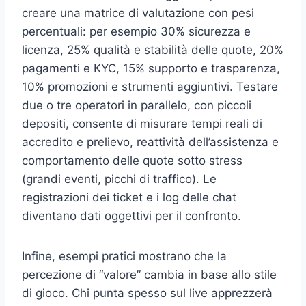
creare una matrice di valutazione con pesi
percentuali: per esempio 30% sicurezza e
licenza, 25% qualità e stabilità delle quote, 20%
pagamenti e KYC, 15% supporto e trasparenza,
10% promozioni e strumenti aggiuntivi. Testare
due o tre operatori in parallelo, con piccoli
depositi, consente di misurare tempi reali di
accredito e prelievo, reattività dell’assistenza e
comportamento delle quote sotto stress
(grandi eventi, picchi di traffico). Le
registrazioni dei ticket e i log delle chat
diventano dati oggettivi per il confronto.
Infine, esempi pratici mostrano che la
percezione di “valore” cambia in base allo stile
di gioco. Chi punta spesso sul live apprezzerà