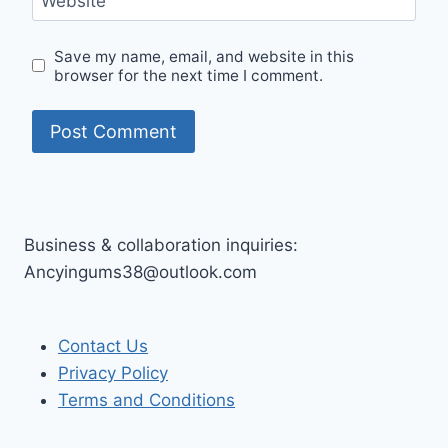
Website
Save my name, email, and website in this
browser for the next time I comment.
Business & collaboration inquiries:
Ancyingums38@outlook.com
Contact Us
Privacy Policy
Terms and Conditions