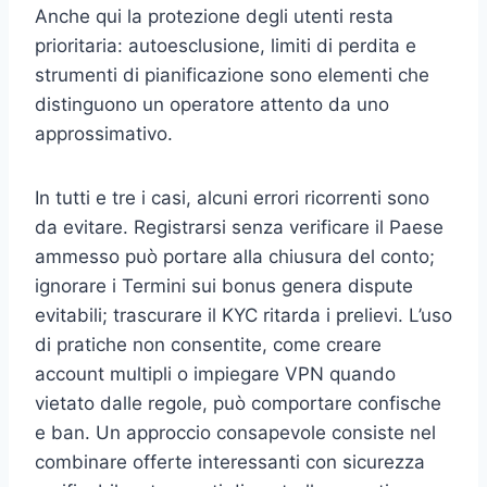
Anche qui la protezione degli utenti resta
prioritaria: autoesclusione, limiti di perdita e
strumenti di pianificazione sono elementi che
distinguono un operatore attento da uno
approssimativo.
In tutti e tre i casi, alcuni errori ricorrenti sono
da evitare. Registrarsi senza verificare il Paese
ammesso può portare alla chiusura del conto;
ignorare i Termini sui bonus genera dispute
evitabili; trascurare il KYC ritarda i prelievi. L’uso
di pratiche non consentite, come creare
account multipli o impiegare VPN quando
vietato dalle regole, può comportare confische
e ban. Un approccio consapevole consiste nel
combinare offerte interessanti con sicurezza