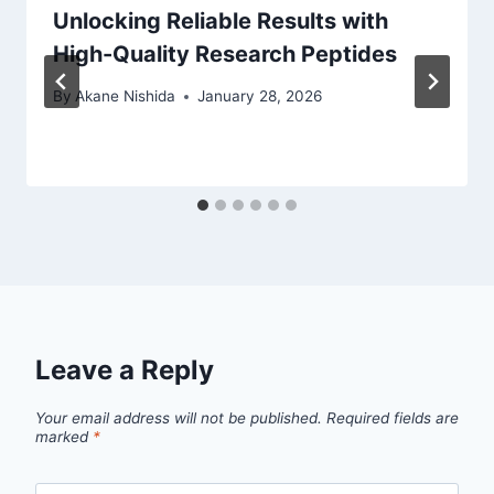
Unlocking Reliable Results with
High-Quality Research Peptides
By
Akane Nishida
January 28, 2026
Leave a Reply
Your email address will not be published.
Required fields are
marked
*