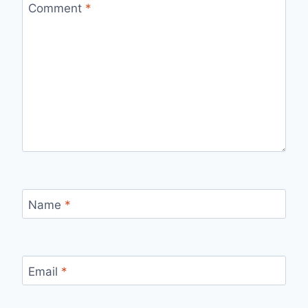
Comment
*
Name
*
Email
*