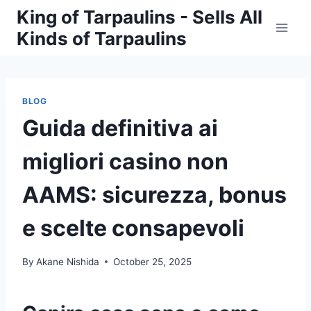
Skip
King of Tarpaulins - Sells All
to
Kinds of Tarpaulins
content
BLOG
Guida definitiva ai
migliori casino non
AAMS: sicurezza, bonus
e scelte consapevoli
By
Akane Nishida
October 25, 2025