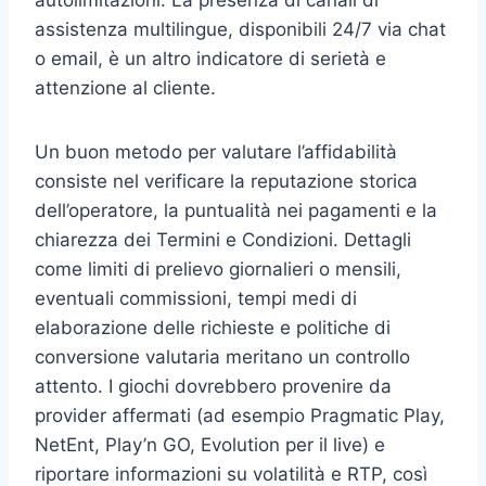
assistenza multilingue, disponibili 24/7 via chat
o email, è un altro indicatore di serietà e
attenzione al cliente.
Un buon metodo per valutare l’affidabilità
consiste nel verificare la reputazione storica
dell’operatore, la puntualità nei pagamenti e la
chiarezza dei Termini e Condizioni. Dettagli
come limiti di prelievo giornalieri o mensili,
eventuali commissioni, tempi medi di
elaborazione delle richieste e politiche di
conversione valutaria meritano un controllo
attento. I giochi dovrebbero provenire da
provider affermati (ad esempio Pragmatic Play,
NetEnt, Play’n GO, Evolution per il live) e
riportare informazioni su volatilità e RTP, così