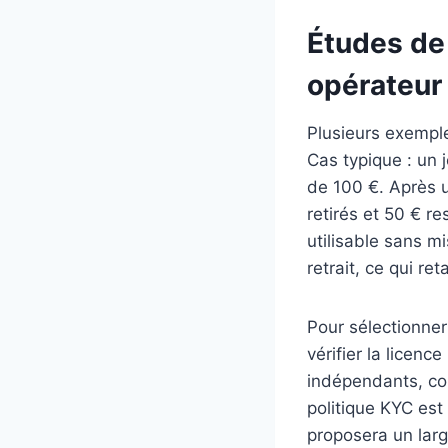
Études de 
opérateur
Plusieurs exemple
Cas typique : un 
de 100 €. Après u
retirés et 50 € r
utilisable sans m
retrait, ce qui re
Pour sélectionne
vérifier la licenc
indépendants, cont
politique KYC est
proposera un lar