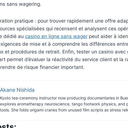
ons sans wagering.
ration pratique : pour trouver rapidement une offre adapté
ssources spécialisées qui recensent et analysent ces opé
e dédié au
casino en ligne sans wager
peut aider à ident
exigences de mise et à comprendre les différences entr
ux et procédures de retrait. Enfin, tester un casino avec 
t permet d’évaluer la réactivité du service client et la r
endre de risque financier important.
Akane Nishida
Kyoto tea-ceremony instructor now producing documentaries in Bue
explores aromatherapy neuroscience, tango footwork physics, and 
tools. She folds origami cranes from unused film scripts as stress reli
osts: