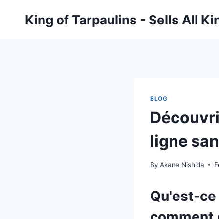
Skip
King of Tarpaulins - Sells All K
to
content
BLOG
Découvrir
ligne sa
By
Akane Nishida
F
Qu'est-ce
comment ç