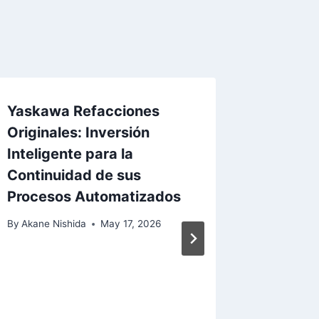
Yaskawa Refacciones
Originales: Inversión
Inteligente para la
Continuidad de sus
Procesos Automatizados
By
Akane Nishida
May 17, 2026
Need C
Estate
to Sell