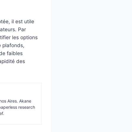
e, il est utile
rateurs. Par
ifier les options
e plafonds,
de faibles
apidité des
nos Aires. Akane
paperless research
ef.