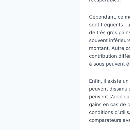
Cependant, ce mo
sont fréquents : 
de très gros gain
souvent inférieure
montant. Autre co
contribution diff
à sous peuvent êt
Enfin, il existe u
peuvent dissimule
peuvent s’appliqu
gains en cas de c
conditions d’utili
comparateurs ava