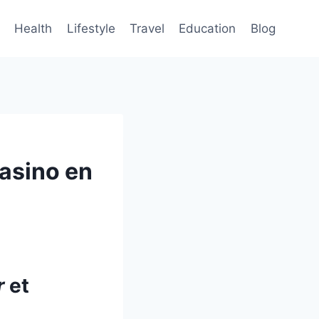
Health
Lifestyle
Travel
Education
Blog
casino en
r
et