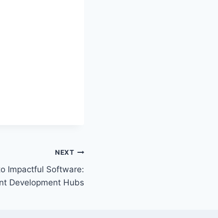
NEXT
to Impactful Software:
ant Development Hubs