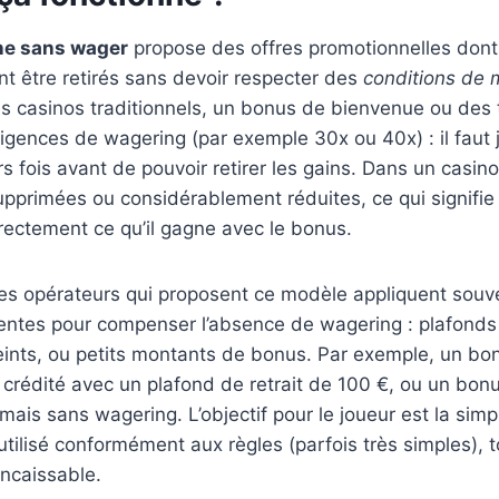
gne sans wager
propose des offres promotionnelles dont 
t être retirés sans devoir respecter des
conditions de 
es casinos traditionnels, un bonus de bienvenue ou des 
igences de wagering (par exemple 30x ou 40x) : il faut 
s fois avant de pouvoir retirer les gains. Dans un casin
pprimées ou considérablement réduites, ce qui signifie 
rectement ce qu’il gagne avec le bonus.
es opérateurs qui proposent ce modèle appliquent souv
érentes pour compenser l’absence de wagering : plafonds
eints, ou petits montants de bonus. Par exemple, un bo
e crédité avec un plafond de retrait de 100 €, ou un bon
 mais sans wagering. L’objectif pour le joueur est la simpli
tilisé conformément aux règles (parfois très simples), t
ncaissable.