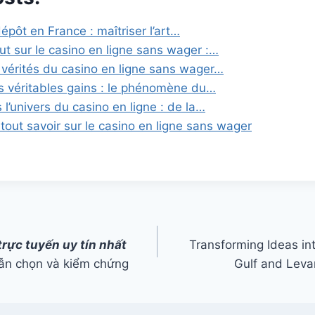
pôt en France : maîtriser l’art…
t sur le casino en ligne sans wager :…
 vérités du casino en ligne sans wager…
s véritables gains : le phénomène du…
l’univers du casino en ligne : de la…
 tout savoir sur le casino en ligne sans wager
trực tuyến uy tín nhất
Transforming Ideas in
n chọn và kiểm chứng
Gulf and Lev