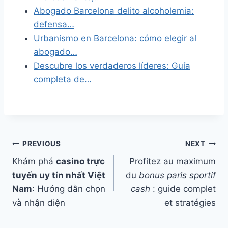
Abogado Barcelona delito alcoholemia:
defensa…
Urbanismo en Barcelona: cómo elegir al
abogado…
Descubre los verdaderos líderes: Guía
completa de…
Post
PREVIOUS
NEXT
Khám phá
casino trực
Profitez au maximum
navigation
tuyến uy tín nhất Việt
du
bonus paris sportif
Nam
: Hướng dẫn chọn
cash
: guide complet
và nhận diện
et stratégies