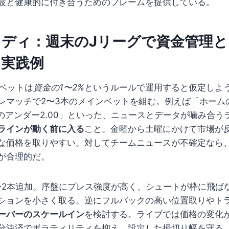
波と健康的に付き合うためのフレームを提供している。
ディ：週末のJリーグで資金管理
る実践例
のベットは
資金の1〜2%
というルールで運用すると仮定しよ
レマッチで2〜3本のメインベットを組む。例えば「ホームの-
2.25のアンダー2.00」といった、ニュースとデータが噛み合
ラインが動く前に入る
こと。金曜から土曜にかけて市場が
な価格を取りやすい。対してチームニュースが不確定なら
が合理的だ。
〜2本追加。序盤にプレス強度が高く、シュートが枠に飛ば
ションを小さく取る。逆にフルバックの高い位置取りやト
ーバーのスケールイン
を検討する。ライブでは価格の変化
分決済でボラティリティを抑え、設定した損切り幅を守る