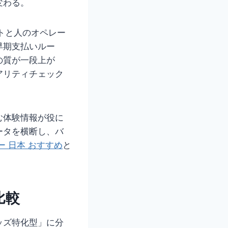
変わる。
トと人のオペレー
早期支払いルー
の質が一段上が
アリティチェック
む体験情報が役に
ータを横断し、バ
ー 日本 おすすめ
と
比較
ッズ特化型」に分