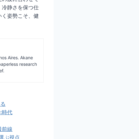
、冷静さを保つ仕
いく姿勢こそ、健
nos Aires. Akane
paperless research
ef.
める
ぶ時代
最前線
選ぶ視点