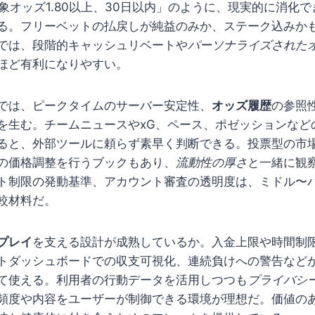
象オッズ1.80以上、30日以内」のように、現実的に消化
る。フリーベットの払戻しが純益のみか、ステーク込みか
では、段階的キャッシュリベートや
パーソナライズされた
ほど有利になりやすい。
では、ピークタイムのサーバー安定性、
オッズ履歴
の参照
を生む。チームニュースやxG、ペース、ポゼッションなど
ると、外部ツールに頼らず素早く判断できる。投票型の市
の価格調整を行うブックもあり、
流動性の厚さ
と一緒に観
ト制限の発動基準、アカウント審査の透明度は、ミドル〜
較材料だ。
プレイ
を支える設計が成熟しているか。入金上限や時間制
トダッシュボードでの収支可視化、連続負けへの警告など
て使える。利用者の行動データを活用しつつも
プライバシ
頻度や内容をユーザーが制御できる環境が理想だ。価値の