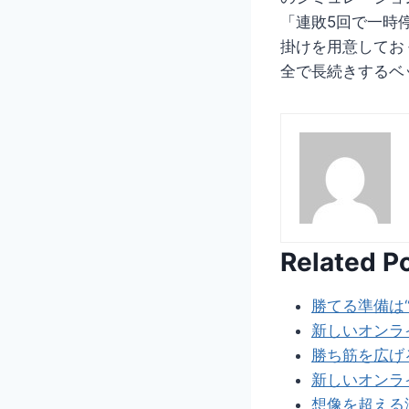
「連敗5回で一時
掛けを用意してお
全で長続きするベ
Related P
勝てる準備は
新しいオンラ
勝ち筋を広げ
新しいオンラ
想像を超える