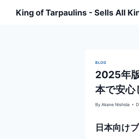
Skip
King of Tarpaulins - Sells All K
to
content
BLOG
2025
本で安心
By
Akane Nishida
D
日本向け