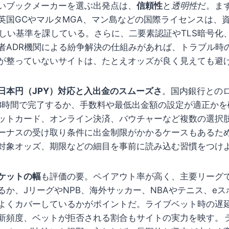
いブックメーカーを選ぶ出発点は、
信頼性
と
透明性
だ。ま
英国GCやマルタMGA、マン島などの国際ライセンスは、
ど厳しい基準を課している。さらに、二要素認証やTLS暗号化
者ADR機関による紛争解決の仕組みがあれば、トラブル時
が整っていないサイトは、たとえオッズが良く見えても避
日本円（JPY）対応と入出金のスムーズさ
。国内銀行との
48時間で完了するか、手数料や最低出金額の設定が適正か
ットカード、オンライン決済、バウチャーなど複数の選択
ーナスの受け取り条件に出金制限がかかるケースもあるた
対象オッズ、期限などの細目を事前に読み込む習慣をつけ
ケットの幅
も評価の要。ペイアウト率が高く、主要リーグで
るか、JリーグやNPB、海外サッカー、NBAやテニス、e
よくカバーしているかがポイントだ。ライブベット時の遅
新頻度、ベットが拒否される割合もサイトの実力を映す。