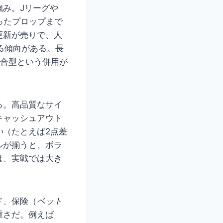
強み。Jリーグや
ったプロップまで
更新が売りで、人
する傾向がある。長
総合型という併用が
る。高品質なサイ
キャッシュアウト
い
（たとえば2点差
ルが揃うと、ボラ
は、実戦では大き
ド、保険（
ベット
重さだ。例えば