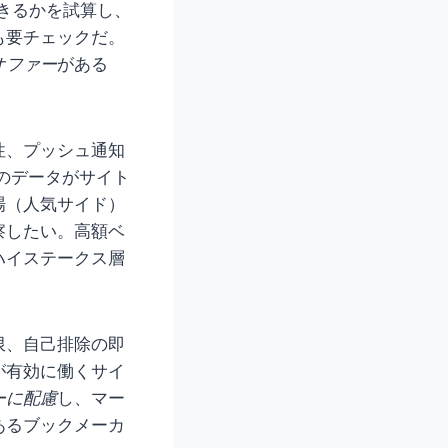
できるかを試算し、
も要チェックだ。
オファー
がある
性、プッシュ通知
のデータがサイト
場（人気サイド）
察したい。高額ベ
ハイステークス層
限、自己排除の即
が有効に働くサイ
ーに配慮
し、マー
あるブックメーカ