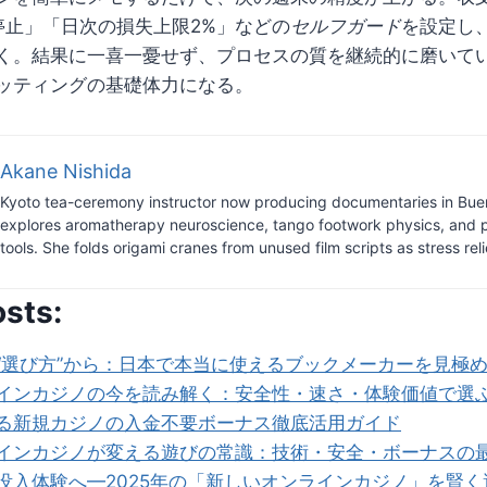
停止」「日次の損失上限2%」などの
セルフガード
を設定し
く。結果に一喜一憂せず、プロセスの質を継続的に磨いて
ッティングの基礎体力になる。
Akane Nishida
Kyoto tea-ceremony instructor now producing documentaries in Bue
explores aromatherapy neuroscience, tango footwork physics, and 
tools. She folds origami cranes from unused film scripts as stress reli
osts:
“選び方”から：日本で本当に使えるブックメーカーを見極
インカジノの今を読み解く：安全性・速さ・体験価値で選
る新規カジノの入金不要ボーナス徹底活用ガイド
インカジノが変える遊びの常識：技術・安全・ボーナスの
没入体験へ—2025年の「新しいオンラインカジノ」を賢く