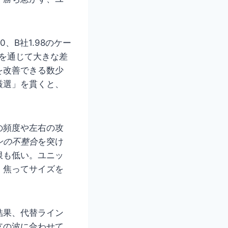
、B社1.98のケー
節を通じて大きな差
を改善できる数少
厳選」を貫くと、
の頻度や左右の攻
ンの不整合
を突け
限も低い。ユニッ
。焦ってサイズを
結果、代替ライン
支の波に合わせて