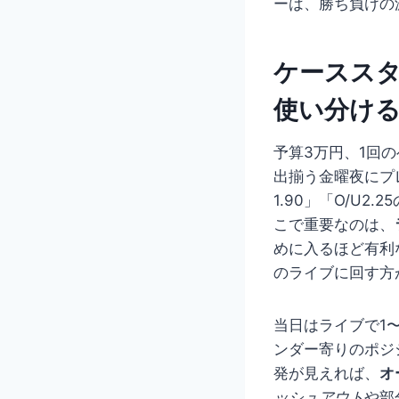
ーは、勝ち負けの
ケーススタ
使い分け
予算3万円、1回
出揃う金曜夜にプ
1.90」「O/U
こで重要なのは、
めに入るほど有利
のライブに回す方
当日はライブで1
ンダー寄りのポジ
発が見えれば、
オ
ッシュアウト
や部