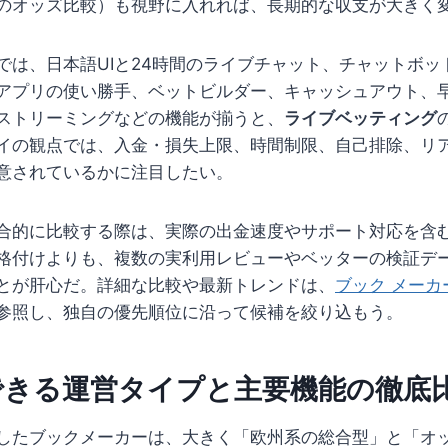
のオッズ比較）も視野に入れれば、長期的な収支が大きく
では、日本語UIと24時間のライブチャット、チャットボッ
アプリの使い勝手、ベットビルダー、キャッシュアウト、
ストリーミングなどの機能が揃うと、
ライブベッティング
イの観点では、入金・損失上限、時間制限、自己排除、リ
意されているかに注目したい。
合的に比較する際は、実際の出金速度やサポート対応を含
格付けよりも、複数の実利用レビューやベッターの検証デ
とが肝心だ。詳細な比較や最新トレンドは、
ブック メーカ
参照し、独自の優先順位に沿って候補を絞り込もう。
できる運営タイプと主要機能の徹底
したブックメーカーは、大きく「欧州系の総合型」と「オ