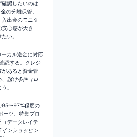
ず確認したいのは
資金の分離保管、
、入出金のモニタ
の安心感が大き
けたい。
ローカル送金に対応
を確認する。クレジ
肢があると資金管
め、
賭け条件（ロ
よう。
95〜97%程度の
スポーツ、特集プロ
延（データレイテ
ラインショッピン