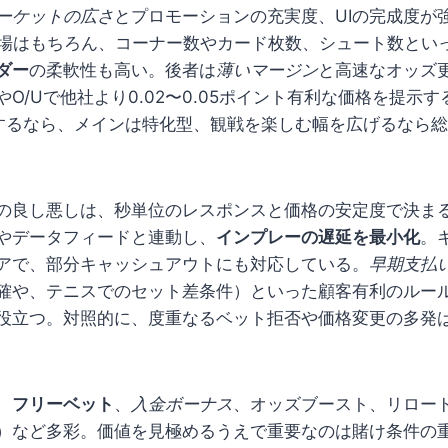
ーケットの広さ
とプロモーションの充実度、UIの完成度が
市場はもちろん、コーナー数やカード枚数、シュート数とい
ダー
の柔軟性も高い。後者は
薄いマージン
と高速なオッズ
O/Uで他社より0.02〜0.05ポイント有利な価格を提示
視するなら、メインは特化型、観戦を楽しむ幅を広げるなら
の良し悪しは、秒単位のレスポンスと価格の安定度で決ま
やデータフィードと連動し、
インプレーの遅延を最小化
。
アで、部分キャッシュアウトにも対応している。
早期支払
確や、テニスでのセット差条件）といった顧客有利のルー
役立つ。対照的に、度重なるベット拒否や価格変更の多発
、
フリーベット
、
入金ボーナス
、オッズブースト、リロー
）など多彩。価値を見極めるうえで重要なのは賭け条件の