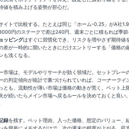
待値を積み上げる姿勢が肝心だ。
イトで比較する。たとえば同じ「ホーム-0.25」がA社1.90
3000円のステークで差は240円、週末ごとに積もれば季
ョッピング
はすぐに習慣化でき、リスクを増やさず期待値
の差が一時的に開いたときにだけエントリーする「価格の
ンも浅くなる。
ー市場は、モデルやリサーチが効く領域だ。セットプレー
ーの判定傾向が統計で裏づけられていれば、
コーナーライ
っとも、流動性が薄い市場は価格の動きが荒く、ベット上
失が続いたらメイン市場へ戻るルールを決めておくと良い
。
記録
を残す。ベット理由、入った価格、想定のバリュー、
ンを簡単にメモするだけで、次の週末の精度が上がる。収