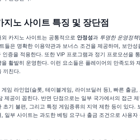
카지노 사이트 특징 및 장단점
해외 카지노 사이트는 공통적으로
안정성
과
투명한 운영정책
이트들은 명확한 이용약관과 보너스 조건을 제공하며, 보안성
중 인증을 적용한다. 또한 VIP 프로그램과 정기 프로모션을 
략을 활발히 운영한다. 이런 요소들은 플레이어의 만족도와 
 끼친다.
게임 라인업(슬롯, 테이블게임, 라이브딜러 등), 빠른 출금
담 제공이 꼽힌다. 반면 단점으로는 일부 국가에서의 접근 제
 초기 불편, 그리고 특정 게임종류의 지역 제한 등이 있다.
, 일부 사이트는 과도한 베팅 요구나 출금 조건으로 사용자