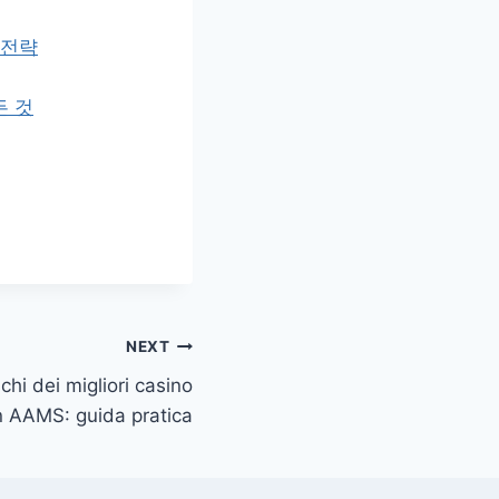
 전략
든 것
NEXT
schi dei migliori casino
 AAMS: guida pratica