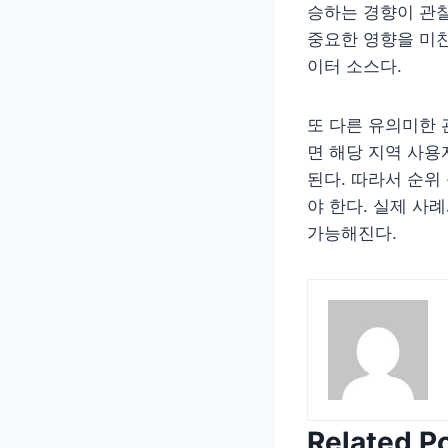
승하는 경향이 관찰
중요한 영향을 미친
이터 소스다.
또 다른 유의미한 
면 해당 지역 사용
된다. 따라서 순위
야 한다. 실제 사
가능해진다.
Related P