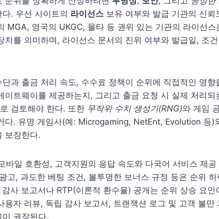
트 순위를 정확하게 산정하려면
투명성
,
보안
, 그리고
공정한 
한다. 우선 사이트의
라이선스
보유 여부와 발급 기관의 신뢰
 MGA, 영국의 UKGC, 몰타 등 권위 있는 기관의 라이선스
장치를 의미하며, 라이선스 문서의 진위 여부와 발급일, 조
단과 출금 처리 속도, 수수료 정책이 순위에 직접적인 영향을
게이트웨이를 제공하는지, 그리고 출금 요청 시 실제 처리되
로 검토해야 한다. 또한
무작위 수치 생성기(RNG)
와 게임 
 유명 게임사(예: Microgaming, NetEnt, Evolution
 보장한다.
, 모바일 호환성, 고객지원의 응답 속도와 다국어 서비스 제공
 광고, 과도한 베팅 조건, 불투명한 보너스 규정 등은 순위 하
 감사 보고서나 RTP(이론적 환수율) 공개는 순위 상승 요인
사용자 리뷰, 독립 감사 보고서, 트랜잭션 로그 및 고객 불만
식이 권장된다.