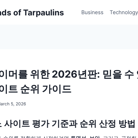
inds of Tarpaulins
Business
Technology
이머를 위한 2026년판: 믿을 수
이트 순위 가이드
arch 5, 2026
 사이트 평가 기준과 순위 산정 방법