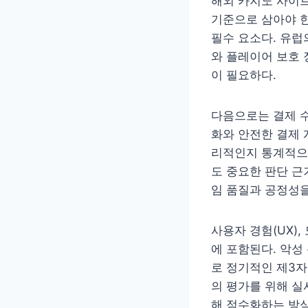
해외 카지노 사이
기준으로 삼아야 
필수 요소다. 유럽의
와 플레이어 보호 
이 필요하다.
다음으로는 결제 수
화와 안전한 결제 
리적인지 통계적으
도 중요한 판단 근거다.
임 품질과 공정성을
사용자 경험(UX)
에 포함된다. 악성
로 정기적인 제3자
의 평가를 위해 실
해 점수화하는 방