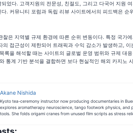
되었다. 고객지원의 전문성, 친절도, 그리고 다국어 지원 
다. 커뮤니티 포럼과 독립 리뷰 사이트에서의 피드백은 순위
관찰은 지역별 규제 환경에 따른 순위 변동이다. 특정 국가
자의 접근성이 제한되어 트래픽과 수익 감소가 발생하고, 이
 목록을 해석할 때는 사이트의 글로벌 운영 범위와 규제 대
례와 통계 기반 분석을 결합하면 보다 현실적인 해외 카지노 
Akane Nishida
Kyoto tea-ceremony instructor now producing documentaries in Bue
explores aromatherapy neuroscience, tango footwork physics, and 
tools. She folds origami cranes from unused film scripts as stress reli
osts: