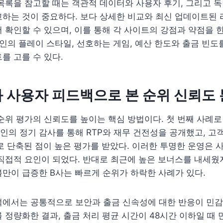
목록을 참고할 때는 객관적 데이터와 사용자 후기, 그리고 
교하는 것이 중요하다. 보다 상세한 비교와 최신 업데이트된
 확인할 수 있으며, 이를 통해 각 사이트의 강점과 약점을 
개인의 플레이 스타일, 선호하는 게임, 예산 한도와 출금 빈
를 고를 수 있다.
 사용자 피드백으로 본 순위 신뢰도
순위 평가의 신뢰도를 높이는 핵심 방법이다. 첫 번째 사례로
인의 정기 감사를 통해 RTP와 재무 건전성을 공개했고, 고
로 단축된 점이 높은 평가를 받았다. 이러한 투명한 운영은 
직접적 요인이 되었다. 반대로 최근에 높은 보너스를 내세웠
만이 급증한 B사는 빠르게 순위가 하락한 사례가 있다.
석에서는 공통적으로 보안과 출금 신속성에 대한 반응이 민감
 정량화한 결과, 출금 처리 평균 시간이 48시간 이하일 때