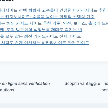
카라사이트 선택 방법과 고수들이 인정한 바카라사이트 추천
는 카지노사이트: 승률을 높이는 합리적 선택의 기준
는 해외 카지노 사이트 추천 기준: 안전, 보너스, 출금의 모
케, 로컬 밤문화의 심장부를 제대로 즐기는 법
를 모두 잡는 최신 카지노사이트 선택 가이드
 사람도 쉽게 이해하는 바카라사이트 완전 가이드
 en ligne sans verification
Scopri i vantaggi e i ri
cautions
non