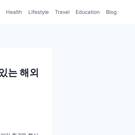
Health
Lifestyle
Travel
Education
Blog
 있는 해외