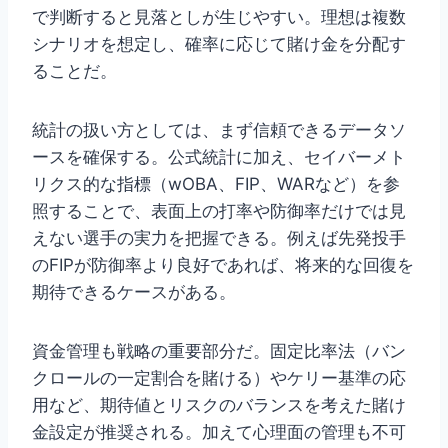
で判断すると見落としが生じやすい。理想は複数
シナリオを想定し、確率に応じて賭け金を分配す
ることだ。
統計の扱い方としては、まず信頼できるデータソ
ースを確保する。公式統計に加え、セイバーメト
リクス的な指標（wOBA、FIP、WARなど）を参
照することで、表面上の打率や防御率だけでは見
えない選手の実力を把握できる。例えば先発投手
のFIPが防御率より良好であれば、将来的な回復を
期待できるケースがある。
資金管理も戦略の重要部分だ。固定比率法（バン
クロールの一定割合を賭ける）やケリー基準の応
用など、期待値とリスクのバランスを考えた賭け
金設定が推奨される。加えて心理面の管理も不可