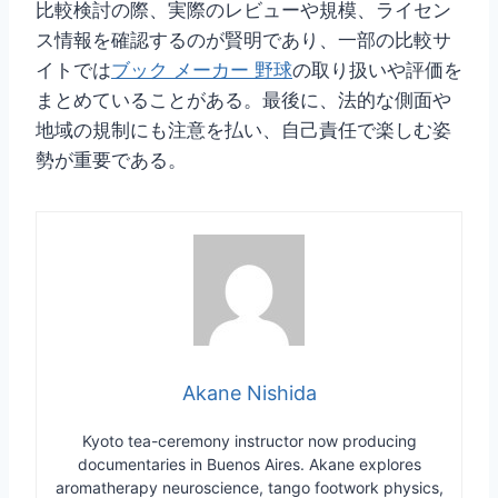
比較検討の際、実際のレビューや規模、ライセン
ス情報を確認するのが賢明であり、一部の比較サ
イトでは
ブック メーカー 野球
の取り扱いや評価を
まとめていることがある。最後に、法的な側面や
地域の規制にも注意を払い、自己責任で楽しむ姿
勢が重要である。
Akane Nishida
Kyoto tea-ceremony instructor now producing
documentaries in Buenos Aires. Akane explores
aromatherapy neuroscience, tango footwork physics,