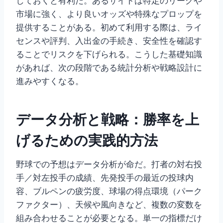
しておくと有利だ。あるサイトは特定のリーグや
市場に強く、より良いオッズや特殊なプロップを
提供することがある。初めて利用する際は、ライ
センスや評判、入出金の手続き、安全性を確認す
ることでリスクを下げられる。こうした基礎知識
があれば、次の段階である統計分析や戦略設計に
進みやすくなる。
データ分析と戦略：勝率を上
げるための実践的方法
野球での予想はデータ分析が命だ。打者の対右投
手／対左投手の成績、先発投手の最近の投球内
容、ブルペンの疲労度、球場の得点環境（パーク
ファクター）、天候や風向きなど、複数の変数を
組み合わせることが必要となる。単一の指標だけ