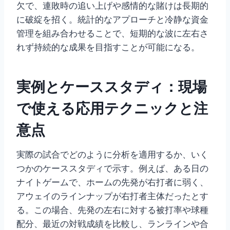
欠で、連敗時の追い上げや感情的な賭けは長期的
に破綻を招く。統計的なアプローチと冷静な資金
管理を組み合わせることで、短期的な波に左右さ
れず持続的な成果を目指すことが可能になる。
実例とケーススタディ：現場
で使える応用テクニックと注
意点
実際の試合でどのように分析を適用するか、いく
つかのケーススタディで示す。例えば、ある日の
ナイトゲームで、ホームの先発が右打者に弱く、
アウェイのラインナップが右打者主体だったとす
る。この場合、先発の左右に対する被打率や球種
配分、最近の対戦成績を比較し、ランラインや合