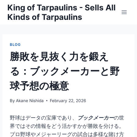
Skip
King of Tarpaulins - Sells All
to
Kinds of Tarpaulins
content
BLOG
勝敗を見抜く力を鍛え
る：ブックメーカーと野
球予想の極意
By
Akane Nishida
February 22, 2026
野球はデータの宝庫であり、
ブックメーカー
の世
界ではその情報をどう活かすかが勝敗を分ける。
プロ野球やメジャーリーグの試合は多様な賭け方